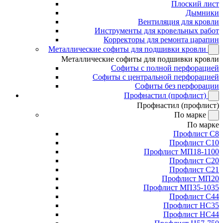
Плоский лист
Дымники
Вентиляция для кровли
Инструменты для кровельных работ
Корректоры для ремонта царапин
Металлические софиты для подшивки кровли
Металлические софиты для подшивки кровли
Софиты с полной перфорацией
Софиты с центральной перфорацией
Софиты без перфорации
Профнастил (профлист)
Профнастил (профлист)
По марке
По марке
Профлист С8
Профлист С10
Профлист МП18-1100
Профлист С20
Профлист С21
Профлист МП20
Профлист МП35-1035
Профлист С44
Профлист НС35
Профлист НС44