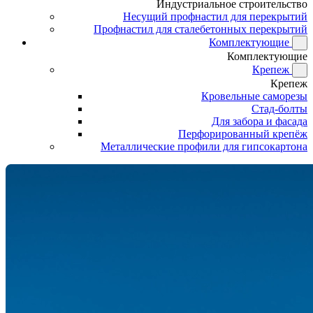
Индустриальное строительство
Несущий профнастил для перекрытий
Профнастил для сталебетонных перекрытий
Комплектующие
Комплектующие
Крепеж
Крепеж
Кровельные саморезы
Стад-болты
Для забора и фасада
Перфорированный крепёж
Металлические профили для гипсокартона