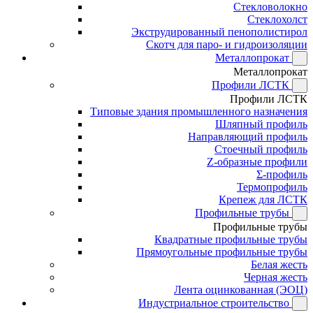
Стекловолокно
Стеклохолст
Экструдированный пенополистирол
Скотч для паро- и гидроизоляции
Металлопрокат
Металлопрокат
Профили ЛСТК
Профили ЛСТК
Типовые здания промышленного назначения
Шляпный профиль
Направляющий профиль
Стоечный профиль
Z-образные профили
Σ-профиль
Термопрофиль
Крепеж для ЛСТК
Профильные трубы
Профильные трубы
Квадратные профильные трубы
Прямоугольные профильные трубы
Белая жесть
Черная жесть
Лента оцинкованная (ЭОЦ)
Индустриальное строительство