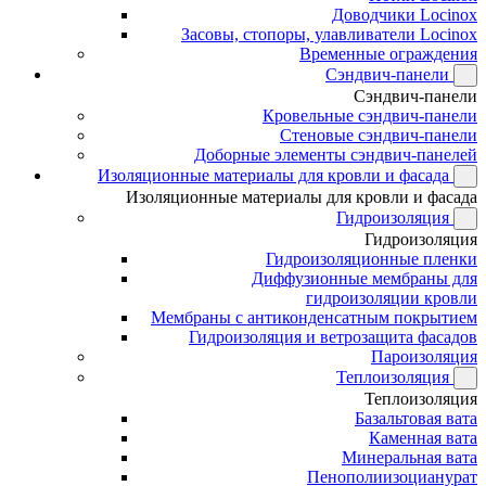
Доводчики Locinox
Засовы, стопоры, улавливатели Locinox
Временные ограждения
Сэндвич-панели
Сэндвич-панели
Кровельные сэндвич-панели
Стеновые сэндвич-панели
Доборные элементы сэндвич-панелей
Изоляционные материалы для кровли и фасада
Изоляционные материалы для кровли и фасада
Гидроизоляция
Гидроизоляция
Гидроизоляционные пленки
Диффузионные мембраны для
гидроизоляции кровли
Мембраны с антиконденсатным покрытием
Гидроизоляция и ветрозащита фасадов
Пароизоляция
Теплоизоляция
Теплоизоляция
Базальтовая вата
Каменная вата
Минеральная вата
Пенополиизоцианурат