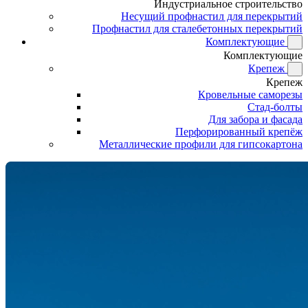
Индустриальное строительство
Несущий профнастил для перекрытий
Профнастил для сталебетонных перекрытий
Комплектующие
Комплектующие
Крепеж
Крепеж
Кровельные саморезы
Стад-болты
Для забора и фасада
Перфорированный крепёж
Металлические профили для гипсокартона