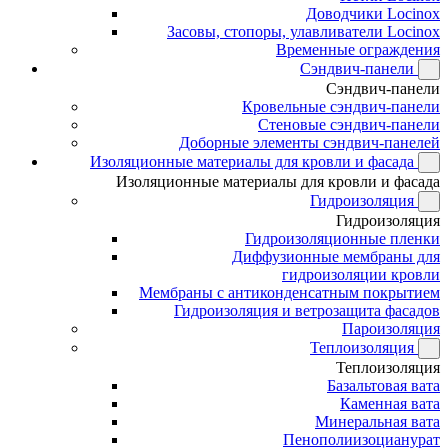
Доводчики Locinox
Засовы, стопоры, улавливатели Locinox
Временные ограждения
Сэндвич-панели
Сэндвич-панели
Кровельные сэндвич-панели
Стеновые сэндвич-панели
Доборные элементы сэндвич-панелей
Изоляционные материалы для кровли и фасада
Изоляционные материалы для кровли и фасада
Гидроизоляция
Гидроизоляция
Гидроизоляционные пленки
Диффузионные мембраны для
гидроизоляции кровли
Мембраны с антиконденсатным покрытием
Гидроизоляция и ветрозащита фасадов
Пароизоляция
Теплоизоляция
Теплоизоляция
Базальтовая вата
Каменная вата
Минеральная вата
Пенополиизоцианурат