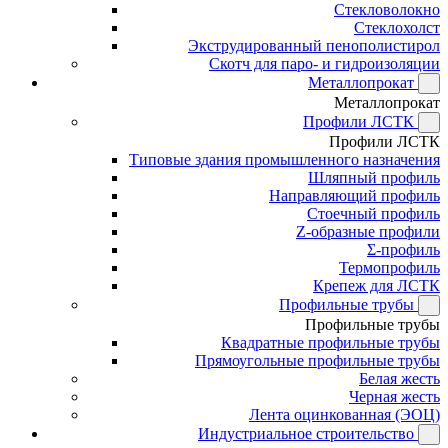
Стекловолокно
Стеклохолст
Экструдированный пенополистирол
Скотч для паро- и гидроизоляции
Металлопрокат
Металлопрокат
Профили ЛСТК
Профили ЛСТК
Типовые здания промышленного назначения
Шляпный профиль
Направляющий профиль
Стоечный профиль
Z-образные профили
Σ-профиль
Термопрофиль
Крепеж для ЛСТК
Профильные трубы
Профильные трубы
Квадратные профильные трубы
Прямоугольные профильные трубы
Белая жесть
Черная жесть
Лента оцинкованная (ЭОЦ)
Индустриальное строительство