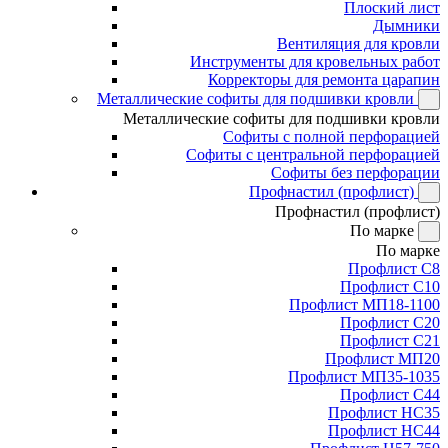
Плоский лист
Дымники
Вентиляция для кровли
Инструменты для кровельных работ
Корректоры для ремонта царапин
Металлические софиты для подшивки кровли
Металлические софиты для подшивки кровли
Софиты с полной перфорацией
Софиты с центральной перфорацией
Софиты без перфорации
Профнастил (профлист)
Профнастил (профлист)
По марке
По марке
Профлист С8
Профлист С10
Профлист МП18-1100
Профлист С20
Профлист С21
Профлист МП20
Профлист МП35-1035
Профлист С44
Профлист НС35
Профлист НС44