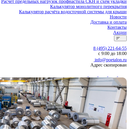
Расчет предельных нагрузок профнастила СКН и схем укладки
Калькулятор монолитного перекрытия
Калькулятор расчёта водосточной системы для крыши
Новости
Доставка и оплата
Контакты
Акции
8 (495) 221-64-55
с 9:00 до 18:00
info@poetalon.ru
Адрес скопирован