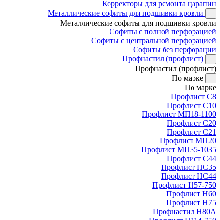
Корректоры для ремонта царапин
Металлические софиты для подшивки кровли
Металлические софиты для подшивки кровли
Софиты с полной перфорацией
Софиты с центральной перфорацией
Софиты без перфорации
Профнастил (профлист)
Профнастил (профлист)
По марке
По марке
Профлист С8
Профлист С10
Профлист МП18-1100
Профлист С20
Профлист С21
Профлист МП20
Профлист МП35-1035
Профлист С44
Профлист НС35
Профлист НС44
Профлист Н57-750
Профлист Н60
Профлист Н75
Профнастил Н80А