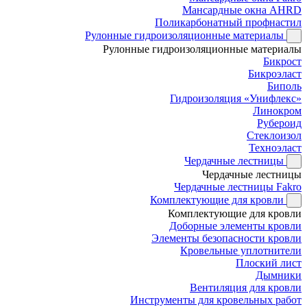
Мансардные окна AHRD
Поликарбонатный профнастил
Рулонные гидроизоляционные материалы
Рулонные гидроизоляционные материалы
Бикрост
Бикроэласт
Биполь
Гидроизоляция «Унифлекс»
Линокром
Рубероид
Стеклоизол
Техноэласт
Чердачные лестницы
Чердачные лестницы
Чердачные лестницы Fakro
Комплектующие для кровли
Комплектующие для кровли
Доборные элементы кровли
Элементы безопасности кровли
Кровельные уплотнители
Плоский лист
Дымники
Вентиляция для кровли
Инструменты для кровельных работ