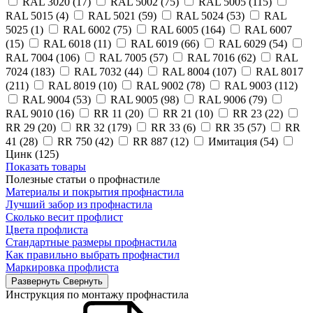
RAL 3020 (17)
RAL 5002 (75)
RAL 5005 (115)
RAL 5015 (4)
RAL 5021 (59)
RAL 5024 (53)
RAL
5025 (1)
RAL 6002 (75)
RAL 6005 (164)
RAL 6007
(15)
RAL 6018 (11)
RAL 6019 (66)
RAL 6029 (54)
RAL 7004 (106)
RAL 7005 (57)
RAL 7016 (62)
RAL
7024 (183)
RAL 7032 (44)
RAL 8004 (107)
RAL 8017
(211)
RAL 8019 (10)
RAL 9002 (78)
RAL 9003 (112)
RAL 9004 (53)
RAL 9005 (98)
RAL 9006 (79)
RAL 9010 (16)
RR 11 (20)
RR 21 (10)
RR 23 (22)
RR 29 (20)
RR 32 (179)
RR 33 (6)
RR 35 (57)
RR
41 (28)
RR 750 (42)
RR 887 (12)
Имитация (54)
Цинк (125)
Показать товары
Полезные статьи о профнастиле
Материалы и покрытия профнастила
Лучший забор из профнастила
Сколько весит профлист
Цвета профлиста
Стандартные размеры профнастила
Как правильно выбрать профнастил
Маркировка профлиста
Развернуть
Свернуть
Инструкция по монтажу профнастила