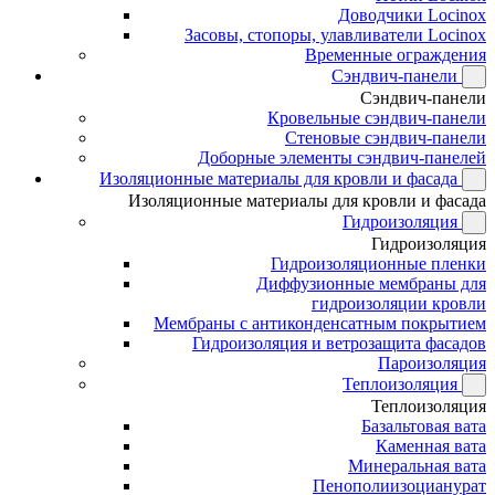
Доводчики Locinox
Засовы, стопоры, улавливатели Locinox
Временные ограждения
Сэндвич-панели
Сэндвич-панели
Кровельные сэндвич-панели
Стеновые сэндвич-панели
Доборные элементы сэндвич-панелей
Изоляционные материалы для кровли и фасада
Изоляционные материалы для кровли и фасада
Гидроизоляция
Гидроизоляция
Гидроизоляционные пленки
Диффузионные мембраны для
гидроизоляции кровли
Мембраны с антиконденсатным покрытием
Гидроизоляция и ветрозащита фасадов
Пароизоляция
Теплоизоляция
Теплоизоляция
Базальтовая вата
Каменная вата
Минеральная вата
Пенополиизоцианурат