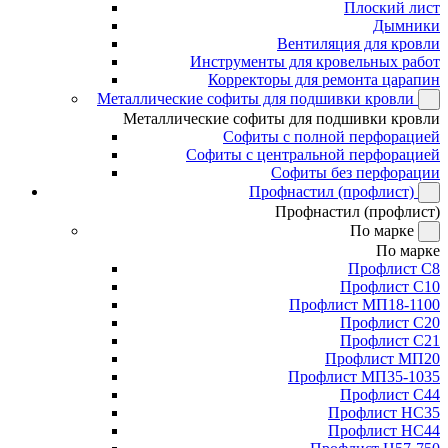
Плоский лист
Дымники
Вентиляция для кровли
Инструменты для кровельных работ
Корректоры для ремонта царапин
Металлические софиты для подшивки кровли
Металлические софиты для подшивки кровли
Софиты с полной перфорацией
Софиты с центральной перфорацией
Софиты без перфорации
Профнастил (профлист)
Профнастил (профлист)
По марке
По марке
Профлист С8
Профлист С10
Профлист МП18-1100
Профлист С20
Профлист С21
Профлист МП20
Профлист МП35-1035
Профлист С44
Профлист НС35
Профлист НС44