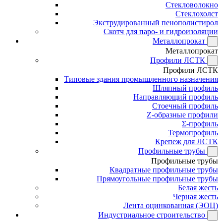
Стекловолокно
Стеклохолст
Экструдированный пенополистирол
Скотч для паро- и гидроизоляции
Металлопрокат
Металлопрокат
Профили ЛСТК
Профили ЛСТК
Типовые здания промышленного назначения
Шляпный профиль
Направляющий профиль
Стоечный профиль
Z-образные профили
Σ-профиль
Термопрофиль
Крепеж для ЛСТК
Профильные трубы
Профильные трубы
Квадратные профильные трубы
Прямоугольные профильные трубы
Белая жесть
Черная жесть
Лента оцинкованная (ЭОЦ)
Индустриальное строительство