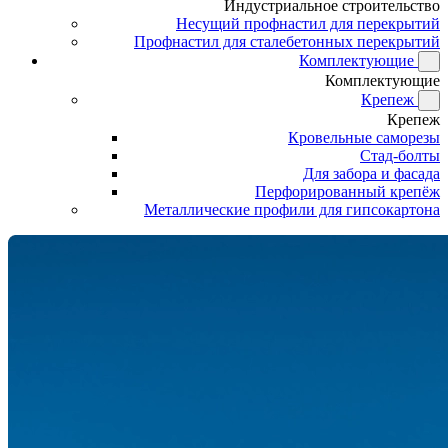
Индустриальное строительство
Несущий профнастил для перекрытий
Профнастил для сталебетонных перекрытий
Комплектующие
Комплектующие
Крепеж
Крепеж
Кровельные саморезы
Стад-болты
Для забора и фасада
Перфорированный крепёж
Металлические профили для гипсокартона