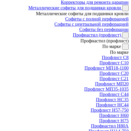
Корректоры для ремонта царапин
Металлические софиты для подшивки кровли
Металлические софиты для подшивки кровли
Софиты с полной перфорацией
Софиты с центральной перфорацией
Софиты без перфорации
Профнастил (профлист)
Профнастил (профлист)
По марке
По марке
Профлист С8
Профлист С10
Профлист МП18-1100
Профлист С20
Профлист С21
Профлист МП20
Профлист МП35-1035
Профлист С44
Профлист НС35
Профлист НС44
Профлист Н57-750
Профлист Н60
Профлист Н75
Профнастил Н80А