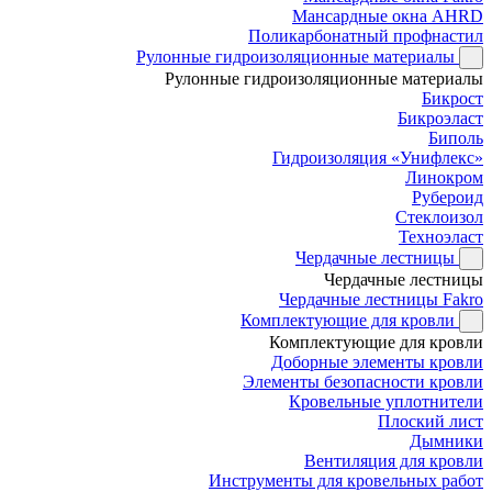
Мансардные окна AHRD
Поликарбонатный профнастил
Рулонные гидроизоляционные материалы
Рулонные гидроизоляционные материалы
Бикрост
Бикроэласт
Биполь
Гидроизоляция «Унифлекс»
Линокром
Рубероид
Стеклоизол
Техноэласт
Чердачные лестницы
Чердачные лестницы
Чердачные лестницы Fakro
Комплектующие для кровли
Комплектующие для кровли
Доборные элементы кровли
Элементы безопасности кровли
Кровельные уплотнители
Плоский лист
Дымники
Вентиляция для кровли
Инструменты для кровельных работ