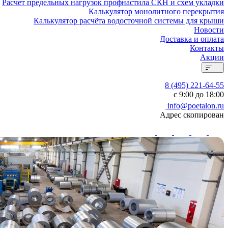
Расчет предельных нагрузок профнастила СКН и схем укладки
Калькулятор монолитного перекрытия
Калькулятор расчёта водосточной системы для крыши
Новости
Доставка и оплата
Контакты
Акции
8 (495) 221-64-55
с 9:00 до 18:00
info@poetalon.ru
Адрес скопирован