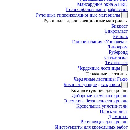
Мансардные окна AHRD
Поликарбонатный профнастил
Рулонные гидроизоляционные материалы
Рулонные гидроизоляционные материалы
Бикрост
Бикроэласт
Биполь
Гидроизоляция «Унифлекс»
Линокром
Рубероид
Стеклоизол
Техноэласт
Чердачные лестницы
Чердачные лестницы
Чердачные лестницы Fakro
Комплектующие для кровли
Комплектующие для кровли
Доборные элементы кровли
Элементы безопасности кровли
Кровельные уплотнители
Плоский лист
Дымники
Вентиляция для кровли
Инструменты для кровельных работ