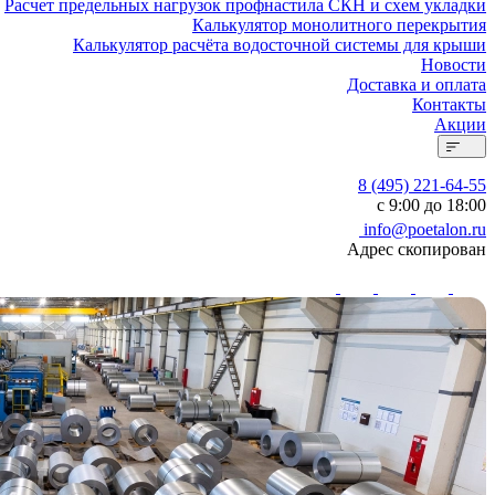
Расчет предельных нагрузок профнастила СКН и схем укладки
Калькулятор монолитного перекрытия
Калькулятор расчёта водосточной системы для крыши
Новости
Доставка и оплата
Контакты
Акции
8 (495) 221-64-55
с 9:00 до 18:00
info@poetalon.ru
Адрес скопирован