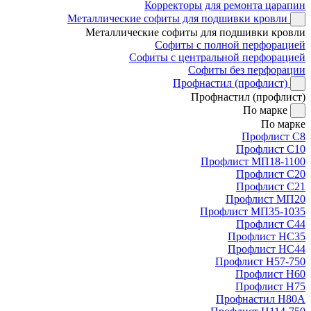
Корректоры для ремонта царапин
Металлические софиты для подшивки кровли
Металлические софиты для подшивки кровли
Софиты с полной перфорацией
Софиты с центральной перфорацией
Софиты без перфорации
Профнастил (профлист)
Профнастил (профлист)
По марке
По марке
Профлист С8
Профлист С10
Профлист МП18-1100
Профлист С20
Профлист С21
Профлист МП20
Профлист МП35-1035
Профлист С44
Профлист НС35
Профлист НС44
Профлист Н57-750
Профлист Н60
Профлист Н75
Профнастил Н80А