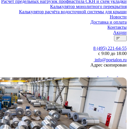
Расчет предельных нагрузок профнастила СКН и схем укладки
Калькулятор монолитного перекрытия
Калькулятор расчёта водосточной системы для крыши
Новости
Доставка и оплата
Контакты
Акции
8 (495) 221-64-55
с 9:00 до 18:00
info@poetalon.ru
Адрес скопирован