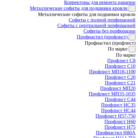
Корректоры для ремонта царапин
Металлические софиты для подшивки кровли
Металлические софиты для подшивки кровли
Софиты с полной перфорацией
Софиты с центральной перфорацией
Софиты без перфорации
Профнастил (профлист)
Профнастил (профлист)
По марке
По марке
Профлист С8
Профлист С10
Профлист МП18-1100
Профлист С20
Профлист С21
Профлист МП20
Профлист МП35-1035
Профлист С44
Профлист НС35
Профлист НС44
Профлист Н57-750
Профлист Н60
Профлист Н75
Профнастил Н80А