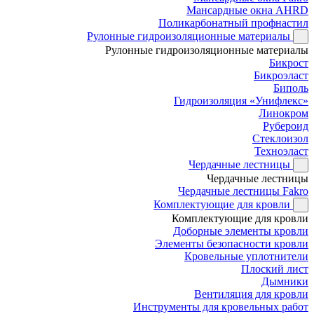
Мансардные окна AHRD
Поликарбонатный профнастил
Рулонные гидроизоляционные материалы
Рулонные гидроизоляционные материалы
Бикрост
Бикроэласт
Биполь
Гидроизоляция «Унифлекс»
Линокром
Рубероид
Стеклоизол
Техноэласт
Чердачные лестницы
Чердачные лестницы
Чердачные лестницы Fakro
Комплектующие для кровли
Комплектующие для кровли
Доборные элементы кровли
Элементы безопасности кровли
Кровельные уплотнители
Плоский лист
Дымники
Вентиляция для кровли
Инструменты для кровельных работ