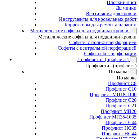
Плоский лист
Дымники
Вентиляция для кровли
Инструменты для кровельных работ
Корректоры для ремонта царапин
Металлические софиты для подшивки кровли
Металлические софиты для подшивки кровли
Софиты с полной перфорацией
Софиты с центральной перфорацией
Софиты без перфорации
Профнастил (профлист)
Профнастил (профлист)
По марке
По марке
Профлист С8
Профлист С10
Профлист МП18-1100
Профлист С20
Профлист С21
Профлист МП20
Профлист МП35-1035
Профлист С44
Профлист НС35
Профлист НС44