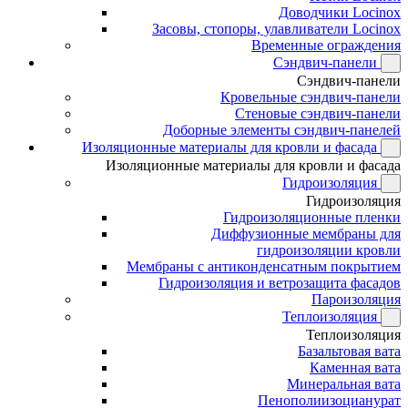
Доводчики Locinox
Засовы, стопоры, улавливатели Locinox
Временные ограждения
Сэндвич-панели
Сэндвич-панели
Кровельные сэндвич-панели
Стеновые сэндвич-панели
Доборные элементы сэндвич-панелей
Изоляционные материалы для кровли и фасада
Изоляционные материалы для кровли и фасада
Гидроизоляция
Гидроизоляция
Гидроизоляционные пленки
Диффузионные мембраны для
гидроизоляции кровли
Мембраны с антиконденсатным покрытием
Гидроизоляция и ветрозащита фасадов
Пароизоляция
Теплоизоляция
Теплоизоляция
Базальтовая вата
Каменная вата
Минеральная вата
Пенополиизоцианурат