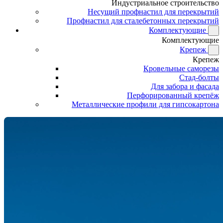
Индустриальное строительство
Несущий профнастил для перекрытий
Профнастил для сталебетонных перекрытий
Комплектующие
Комплектующие
Крепеж
Крепеж
Кровельные саморезы
Стад-болты
Для забора и фасада
Перфорированный крепёж
Металлические профили для гипсокартона