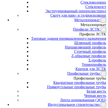
Стекловолокно
Стеклохолст
Экструдированный пенополистирол
Скотч для паро- и гидроизоляции
Металлопрокат
Металлопрокат
Профили ЛСТК
Профили ЛСТК
Типовые здания промышленного назначения
Шляпный профиль
Направляющий профиль
Стоечный профиль
Z-образные профили
Σ-профиль
Термопрофиль
Крепеж для ЛСТК
Профильные трубы
Профильные трубы
Квадратные профильные трубы
Прямоугольные профильные трубы
Белая жесть
Черная жесть
Лента оцинкованная (ЭОЦ)
Индустриальное строительство