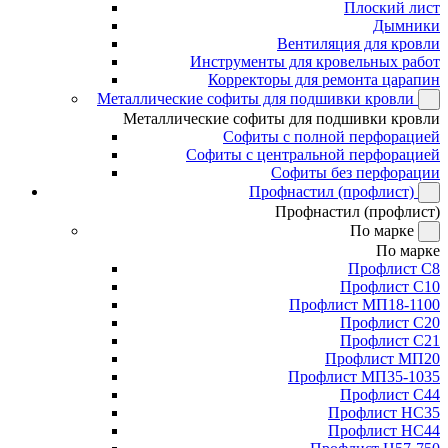
Плоский лист
Дымники
Вентиляция для кровли
Инструменты для кровельных работ
Корректоры для ремонта царапин
Металлические софиты для подшивки кровли
Металлические софиты для подшивки кровли
Софиты с полной перфорацией
Софиты с центральной перфорацией
Софиты без перфорации
Профнастил (профлист)
Профнастил (профлист)
По марке
По марке
Профлист С8
Профлист С10
Профлист МП18-1100
Профлист С20
Профлист С21
Профлист МП20
Профлист МП35-1035
Профлист С44
Профлист НС35
Профлист НС44