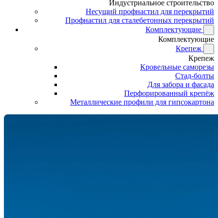
Индустриальное строительство
Несущий профнастил для перекрытий
Профнастил для сталебетонных перекрытий
Комплектующие
Комплектующие
Крепеж
Крепеж
Кровельные саморезы
Стад-болты
Для забора и фасада
Перфорированный крепёж
Металлические профили для гипсокартона