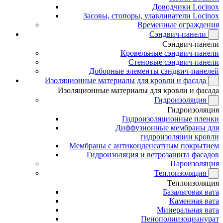
Доводчики Locinox
Засовы, стопоры, улавливатели Locinox
Временные ограждения
Сэндвич-панели
Сэндвич-панели
Кровельные сэндвич-панели
Стеновые сэндвич-панели
Доборные элементы сэндвич-панелей
Изоляционные материалы для кровли и фасада
Изоляционные материалы для кровли и фасада
Гидроизоляция
Гидроизоляция
Гидроизоляционные пленки
Диффузионные мембраны для
гидроизоляции кровли
Мембраны с антиконденсатным покрытием
Гидроизоляция и ветрозащита фасадов
Пароизоляция
Теплоизоляция
Теплоизоляция
Базальтовая вата
Каменная вата
Минеральная вата
Пенополиизоцианурат