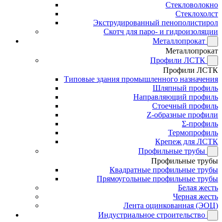
Стекловолокно
Стеклохолст
Экструдированный пенополистирол
Скотч для паро- и гидроизоляции
Металлопрокат
Металлопрокат
Профили ЛСТК
Профили ЛСТК
Типовые здания промышленного назначения
Шляпный профиль
Направляющий профиль
Стоечный профиль
Z-образные профили
Σ-профиль
Термопрофиль
Крепеж для ЛСТК
Профильные трубы
Профильные трубы
Квадратные профильные трубы
Прямоугольные профильные трубы
Белая жесть
Черная жесть
Лента оцинкованная (ЭОЦ)
Индустриальное строительство