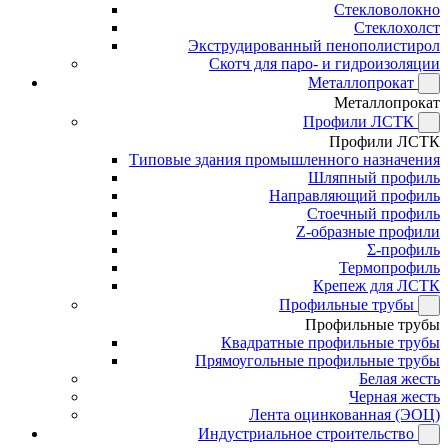
Стекловолокно
Стеклохолст
Экструдированный пенополистирол
Скотч для паро- и гидроизоляции
Металлопрокат
Металлопрокат
Профили ЛСТК
Профили ЛСТК
Типовые здания промышленного назначения
Шляпный профиль
Направляющий профиль
Стоечный профиль
Z-образные профили
Σ-профиль
Термопрофиль
Крепеж для ЛСТК
Профильные трубы
Профильные трубы
Квадратные профильные трубы
Прямоугольные профильные трубы
Белая жесть
Черная жесть
Лента оцинкованная (ЭОЦ)
Индустриальное строительство