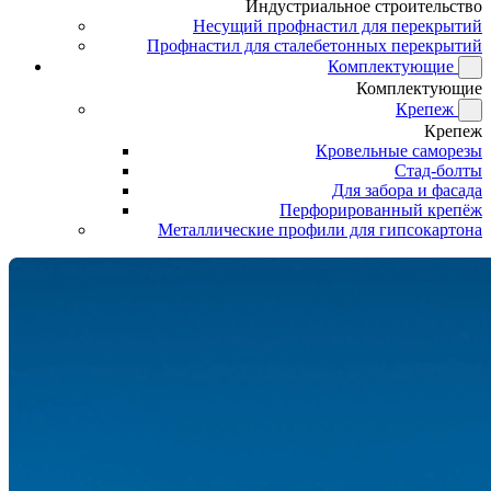
Индустриальное строительство
Несущий профнастил для перекрытий
Профнастил для сталебетонных перекрытий
Комплектующие
Комплектующие
Крепеж
Крепеж
Кровельные саморезы
Стад-болты
Для забора и фасада
Перфорированный крепёж
Металлические профили для гипсокартона