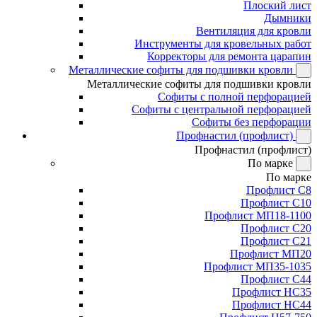
Плоский лист
Дымники
Вентиляция для кровли
Инструменты для кровельных работ
Корректоры для ремонта царапин
Металлические софиты для подшивки кровли
Металлические софиты для подшивки кровли
Софиты с полной перфорацией
Софиты с центральной перфорацией
Софиты без перфорации
Профнастил (профлист)
Профнастил (профлист)
По марке
По марке
Профлист С8
Профлист С10
Профлист МП18-1100
Профлист С20
Профлист С21
Профлист МП20
Профлист МП35-1035
Профлист С44
Профлист НС35
Профлист НС44