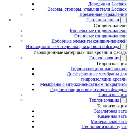
Доводчики Locinox
Засовы, стопоры, улавливатели Locinox
Временные ограждения
Сэндвич-панели
Сэндвич-панели
Кровельные сэндвич-панели
Стеновые сэндвич-панели
Доборные элементы сэндвич-панелей
Изоляционные материалы для кровли и фасада
Изоляционные материалы для кровли и фасада
Гидроизоляция
Гидроизоляция
Гидроизоляционные пленки
Диффузионные мембраны для
гидроизоляции кровли
Мембраны с антиконденсатным покрытием
Гидроизоляция и ветрозащита фасадов
Пароизоляция
Теплоизоляция
Теплоизоляция
Базальтовая вата
Каменная вата
Минеральная вата
Пенополиизоцианурат