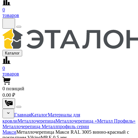
0
товаров
Каталог
0
товаров
0
позиций
0.00 ₽
Главная
Каталог
Материалы для
кровли
Металлочерепица
Металлочерепица «Металл Профиль»
Металлочерепица Металлпрофиль серии
Макси
Металлочерепица Макси RAL 3005 винно-красный с
покрытием VikingMP E 0.5 мм