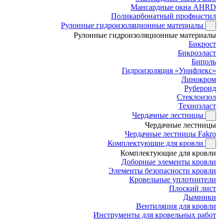
Мансардные окна AHRD
Поликарбонатный профнастил
Рулонные гидроизоляционные материалы
Рулонные гидроизоляционные материалы
Бикрост
Бикроэласт
Биполь
Гидроизоляция «Унифлекс»
Линокром
Рубероид
Стеклоизол
Техноэласт
Чердачные лестницы
Чердачные лестницы
Чердачные лестницы Fakro
Комплектующие для кровли
Комплектующие для кровли
Доборные элементы кровли
Элементы безопасности кровли
Кровельные уплотнители
Плоский лист
Дымники
Вентиляция для кровли
Инструменты для кровельных работ