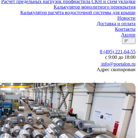
Расчет предельных нагрузок профнастила СКН и схем укладки
Калькулятор монолитного перекрытия
Калькулятор расчёта водосточной системы для крыши
Новости
Доставка и оплата
Контакты
Акции
8 (495) 221-64-55
с 9:00 до 18:00
info@poetalon.ru
Адрес скопирован