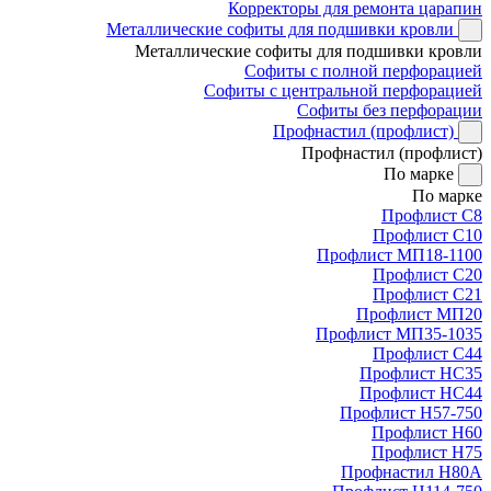
Корректоры для ремонта царапин
Металлические софиты для подшивки кровли
Металлические софиты для подшивки кровли
Софиты с полной перфорацией
Софиты с центральной перфорацией
Софиты без перфорации
Профнастил (профлист)
Профнастил (профлист)
По марке
По марке
Профлист С8
Профлист С10
Профлист МП18-1100
Профлист С20
Профлист С21
Профлист МП20
Профлист МП35-1035
Профлист С44
Профлист НС35
Профлист НС44
Профлист Н57-750
Профлист Н60
Профлист Н75
Профнастил Н80А