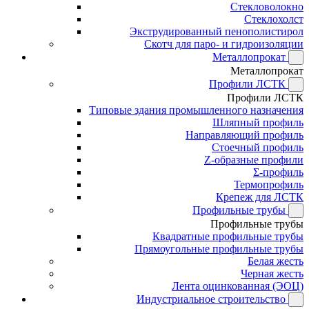
Стекловолокно
Стеклохолст
Экструдированный пенополистирол
Скотч для паро- и гидроизоляции
Металлопрокат
Металлопрокат
Профили ЛСТК
Профили ЛСТК
Типовые здания промышленного назначения
Шляпный профиль
Направляющий профиль
Стоечный профиль
Z-образные профили
Σ-профиль
Термопрофиль
Крепеж для ЛСТК
Профильные трубы
Профильные трубы
Квадратные профильные трубы
Прямоугольные профильные трубы
Белая жесть
Черная жесть
Лента оцинкованная (ЭОЦ)
Индустриальное строительство