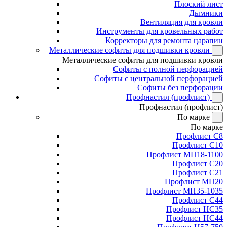
Плоский лист
Дымники
Вентиляция для кровли
Инструменты для кровельных работ
Корректоры для ремонта царапин
Металлические софиты для подшивки кровли
Металлические софиты для подшивки кровли
Софиты с полной перфорацией
Софиты с центральной перфорацией
Софиты без перфорации
Профнастил (профлист)
Профнастил (профлист)
По марке
По марке
Профлист С8
Профлист С10
Профлист МП18-1100
Профлист С20
Профлист С21
Профлист МП20
Профлист МП35-1035
Профлист С44
Профлист НС35
Профлист НС44