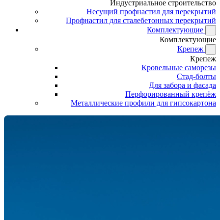
Индустриальное строительство
Несущий профнастил для перекрытий
Профнастил для сталебетонных перекрытий
Комплектующие
Комплектующие
Крепеж
Крепеж
Кровельные саморезы
Стад-болты
Для забора и фасада
Перфорированный крепёж
Металлические профили для гипсокартона