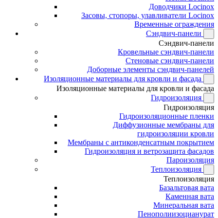
Доводчики Locinox
Засовы, стопоры, улавливатели Locinox
Временные ограждения
Сэндвич-панели
Сэндвич-панели
Кровельные сэндвич-панели
Стеновые сэндвич-панели
Доборные элементы сэндвич-панелей
Изоляционные материалы для кровли и фасада
Изоляционные материалы для кровли и фасада
Гидроизоляция
Гидроизоляция
Гидроизоляционные пленки
Диффузионные мембраны для
гидроизоляции кровли
Мембраны с антиконденсатным покрытием
Гидроизоляция и ветрозащита фасадов
Пароизоляция
Теплоизоляция
Теплоизоляция
Базальтовая вата
Каменная вата
Минеральная вата
Пенополиизоцианурат