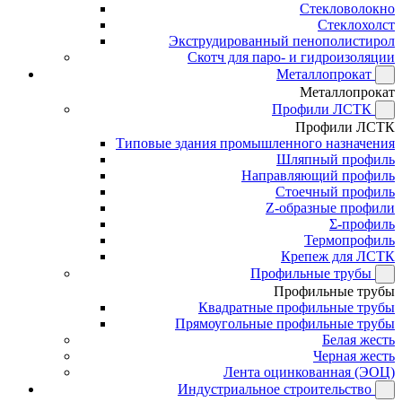
Стекловолокно
Стеклохолст
Экструдированный пенополистирол
Скотч для паро- и гидроизоляции
Металлопрокат
Металлопрокат
Профили ЛСТК
Профили ЛСТК
Типовые здания промышленного назначения
Шляпный профиль
Направляющий профиль
Стоечный профиль
Z-образные профили
Σ-профиль
Термопрофиль
Крепеж для ЛСТК
Профильные трубы
Профильные трубы
Квадратные профильные трубы
Прямоугольные профильные трубы
Белая жесть
Черная жесть
Лента оцинкованная (ЭОЦ)
Индустриальное строительство