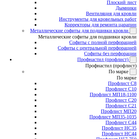
Плоский лист
Дымники
Вентиляция для кровли
Инструменты для кровельных работ
Корректоры для ремонта царапин
Металлические софиты для подшивки кровли
Металлические софиты для подшивки кровли
Софиты с полной перфорацией
Софиты с центральной перфорацией
Софиты без перфорации
Профнастил (профлист)
Профнастил (профлист)
По марке
По марке
Профлист С8
Профлист С10
Профлист МП18-1100
Профлист С20
Профлист С21
Профлист МП20
Профлист МП35-1035
Профлист С44
Профлист НС35
Профлист НС44