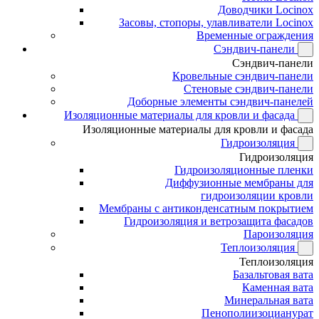
Доводчики Locinox
Засовы, стопоры, улавливатели Locinox
Временные ограждения
Сэндвич-панели
Сэндвич-панели
Кровельные сэндвич-панели
Стеновые сэндвич-панели
Доборные элементы сэндвич-панелей
Изоляционные материалы для кровли и фасада
Изоляционные материалы для кровли и фасада
Гидроизоляция
Гидроизоляция
Гидроизоляционные пленки
Диффузионные мембраны для
гидроизоляции кровли
Мембраны с антиконденсатным покрытием
Гидроизоляция и ветрозащита фасадов
Пароизоляция
Теплоизоляция
Теплоизоляция
Базальтовая вата
Каменная вата
Минеральная вата
Пенополиизоцианурат