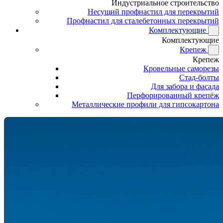
Индустриальное строительство
Несущий профнастил для перекрытий
Профнастил для сталебетонных перекрытий
Комплектующие
Комплектующие
Крепеж
Крепеж
Кровельные саморезы
Стад-болты
Для забора и фасада
Перфорированный крепёж
Металлические профили для гипсокартона