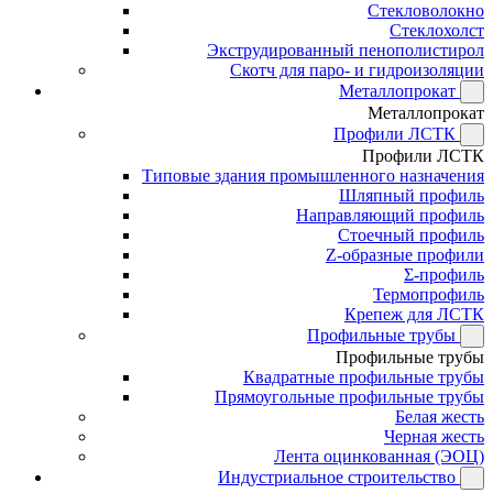
Стекловолокно
Стеклохолст
Экструдированный пенополистирол
Скотч для паро- и гидроизоляции
Металлопрокат
Металлопрокат
Профили ЛСТК
Профили ЛСТК
Типовые здания промышленного назначения
Шляпный профиль
Направляющий профиль
Стоечный профиль
Z-образные профили
Σ-профиль
Термопрофиль
Крепеж для ЛСТК
Профильные трубы
Профильные трубы
Квадратные профильные трубы
Прямоугольные профильные трубы
Белая жесть
Черная жесть
Лента оцинкованная (ЭОЦ)
Индустриальное строительство