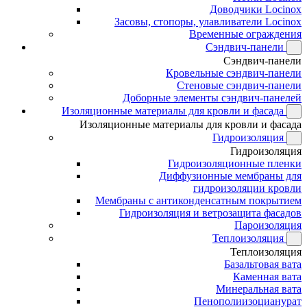
Доводчики Locinox
Засовы, стопоры, улавливатели Locinox
Временные ограждения
Сэндвич-панели
Сэндвич-панели
Кровельные сэндвич-панели
Стеновые сэндвич-панели
Доборные элементы сэндвич-панелей
Изоляционные материалы для кровли и фасада
Изоляционные материалы для кровли и фасада
Гидроизоляция
Гидроизоляция
Гидроизоляционные пленки
Диффузионные мембраны для
гидроизоляции кровли
Мембраны с антиконденсатным покрытием
Гидроизоляция и ветрозащита фасадов
Пароизоляция
Теплоизоляция
Теплоизоляция
Базальтовая вата
Каменная вата
Минеральная вата
Пенополиизоцианурат