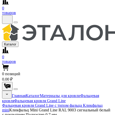
0
товаров
Каталог
0
товаров
0
позиций
0.00 ₽
Главная
Каталог
Материалы для кровли
Фальцевая
кровля
Фальцевая кровля Grand Line
Фальцевая кровля Grand Line с типом фальца Кликфальц
mini
Кликфальц Mini Grand Line RAL 9003 сигнальный белый
с покрытием Полиэстер 0.7 мм