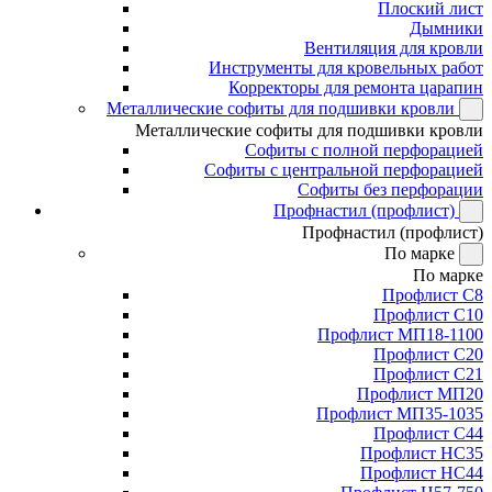
Плоский лист
Дымники
Вентиляция для кровли
Инструменты для кровельных работ
Корректоры для ремонта царапин
Металлические софиты для подшивки кровли
Металлические софиты для подшивки кровли
Софиты с полной перфорацией
Софиты с центральной перфорацией
Софиты без перфорации
Профнастил (профлист)
Профнастил (профлист)
По марке
По марке
Профлист С8
Профлист С10
Профлист МП18-1100
Профлист С20
Профлист С21
Профлист МП20
Профлист МП35-1035
Профлист С44
Профлист НС35
Профлист НС44