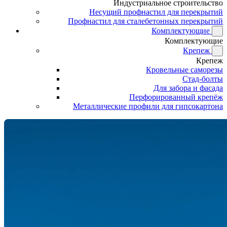
Индустриальное строительство
Несущий профнастил для перекрытий
Профнастил для сталебетонных перекрытий
Комплектующие
Комплектующие
Крепеж
Крепеж
Кровельные саморезы
Стад-болты
Для забора и фасада
Перфорированный крепёж
Металлические профили для гипсокартона