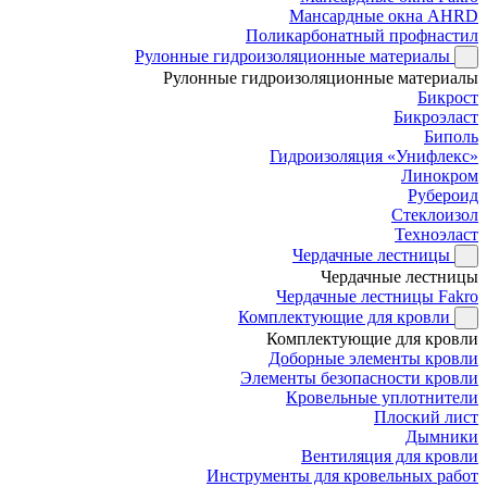
Мансардные окна AHRD
Поликарбонатный профнастил
Рулонные гидроизоляционные материалы
Рулонные гидроизоляционные материалы
Бикрост
Бикроэласт
Биполь
Гидроизоляция «Унифлекс»
Линокром
Рубероид
Стеклоизол
Техноэласт
Чердачные лестницы
Чердачные лестницы
Чердачные лестницы Fakro
Комплектующие для кровли
Комплектующие для кровли
Доборные элементы кровли
Элементы безопасности кровли
Кровельные уплотнители
Плоский лист
Дымники
Вентиляция для кровли
Инструменты для кровельных работ