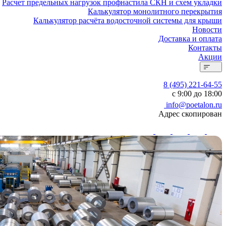
Расчет предельных нагрузок профнастила СКН и схем укладки
Калькулятор монолитного перекрытия
Калькулятор расчёта водосточной системы для крыши
Новости
Доставка и оплата
Контакты
Акции
8 (495) 221-64-55
с 9:00 до 18:00
info@poetalon.ru
Адрес скопирован