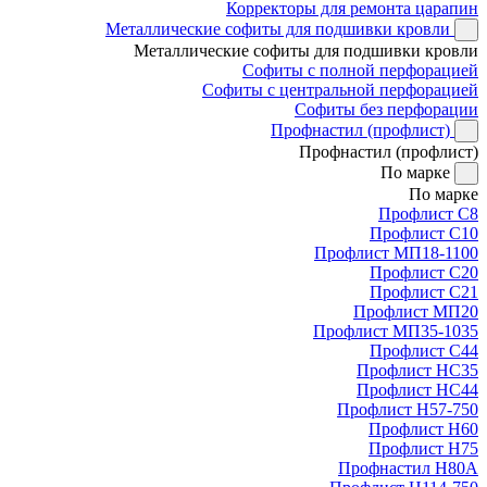
Корректоры для ремонта царапин
Металлические софиты для подшивки кровли
Металлические софиты для подшивки кровли
Софиты с полной перфорацией
Софиты с центральной перфорацией
Софиты без перфорации
Профнастил (профлист)
Профнастил (профлист)
По марке
По марке
Профлист С8
Профлист С10
Профлист МП18-1100
Профлист С20
Профлист С21
Профлист МП20
Профлист МП35-1035
Профлист С44
Профлист НС35
Профлист НС44
Профлист Н57-750
Профлист Н60
Профлист Н75
Профнастил Н80А