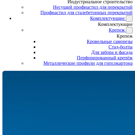
Индустриальное строительство
Несущий профнастил для перекрытий
Профнастил для сталебетонных перекрытий
Комплектующие
Комплектующие
Крепеж
Крепеж
Кровельные саморезы
Стад-болты
Для забора и фасада
Перфорированный крепёж
Металлические профили для гипсокартона