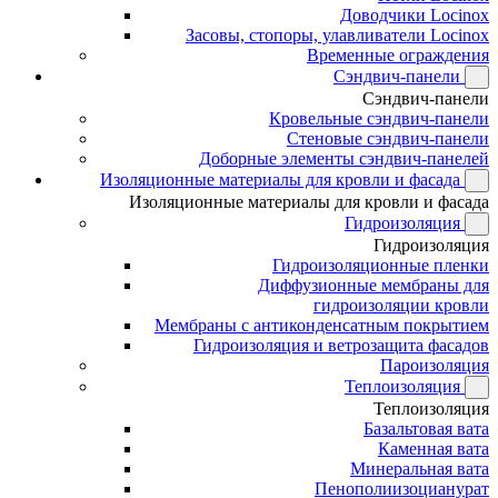
Доводчики Locinox
Засовы, стопоры, улавливатели Locinox
Временные ограждения
Сэндвич-панели
Сэндвич-панели
Кровельные сэндвич-панели
Стеновые сэндвич-панели
Доборные элементы сэндвич-панелей
Изоляционные материалы для кровли и фасада
Изоляционные материалы для кровли и фасада
Гидроизоляция
Гидроизоляция
Гидроизоляционные пленки
Диффузионные мембраны для
гидроизоляции кровли
Мембраны с антиконденсатным покрытием
Гидроизоляция и ветрозащита фасадов
Пароизоляция
Теплоизоляция
Теплоизоляция
Базальтовая вата
Каменная вата
Минеральная вата
Пенополиизоцианурат