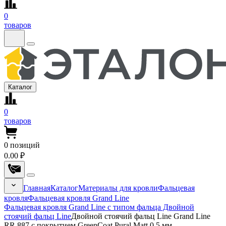
0
товаров
Каталог
0
товаров
0
позиций
0.00 ₽
Главная
Каталог
Материалы для кровли
Фальцевая
кровля
Фальцевая кровля Grand Line
Фальцевая кровля Grand Line с типом фальца Двойной
стоячий фальц Line
Двойной стоячий фальц Line Grand Line
RR 887 с покрытием GreenCoat Pural Matt 0.5 мм