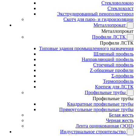
Стекловолокно
Стеклохолст
Экструдированный пенополистирол
Скотч для паро- и гидроизоляции
Металлопрокат
Металлопрокат
Профили ЛСТК
Профили ЛСТК
Типовые здания промышленного назначения
Шляпный профиль
Направляющий профиль
Стоечный профиль
Z-образные профили
Σ-профиль
Термопрофиль
Крепеж для ЛСТК
Профильные трубы
Профильные трубы
Квадратные профильные трубы
Прямоугольные профильные трубы
Белая жесть
Черная жесть
Лента оцинкованная (ЭОЦ)
Индустриальное строительство