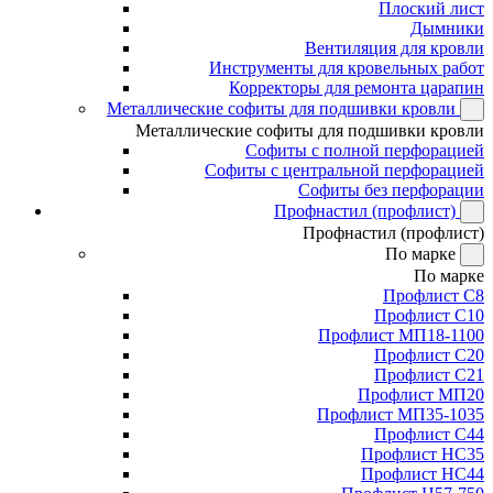
Плоский лист
Дымники
Вентиляция для кровли
Инструменты для кровельных работ
Корректоры для ремонта царапин
Металлические софиты для подшивки кровли
Металлические софиты для подшивки кровли
Софиты с полной перфорацией
Софиты с центральной перфорацией
Софиты без перфорации
Профнастил (профлист)
Профнастил (профлист)
По марке
По марке
Профлист С8
Профлист С10
Профлист МП18-1100
Профлист С20
Профлист С21
Профлист МП20
Профлист МП35-1035
Профлист С44
Профлист НС35
Профлист НС44