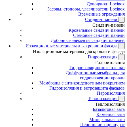
Доводчики Locinox
Засовы, стопоры, улавливатели Locinox
Временные ограждения
Сэндвич-панели
Сэндвич-панели
Кровельные сэндвич-панели
Стеновые сэндвич-панели
Доборные элементы сэндвич-панелей
Изоляционные материалы для кровли и фасада
Изоляционные материалы для кровли и фасада
Гидроизоляция
Гидроизоляция
Гидроизоляционные пленки
Диффузионные мембраны для
гидроизоляции кровли
Мембраны с антиконденсатным покрытием
Гидроизоляция и ветрозащита фасадов
Пароизоляция
Теплоизоляция
Теплоизоляция
Базальтовая вата
Каменная вата
Минеральная вата
Пенополиизоцианурат