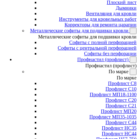
Плоский лист
Дымники
Вентиляция для кровли
Инструменты для кровельных работ
Корректоры для ремонта царапин
Металлические софиты для подшивки кровли
Металлические софиты для подшивки кровли
Софиты с полной перфорацией
Софиты с центральной перфорацией
Софиты без перфорации
Профнастил (профлист)
Профнастил (профлист)
По марке
По марке
Профлист С8
Профлист С10
Профлист МП18-1100
Профлист С20
Профлист С21
Профлист МП20
Профлист МП35-1035
Профлист С44
Профлист НС35
Профлист НС44