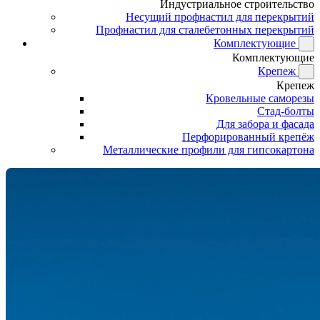
Индустриальное строительство
Несущий профнастил для перекрытий
Профнастил для сталебетонных перекрытий
Комплектующие
Комплектующие
Крепеж
Крепеж
Кровельные саморезы
Стад-болты
Для забора и фасада
Перфорированный крепёж
Металлические профили для гипсокартона