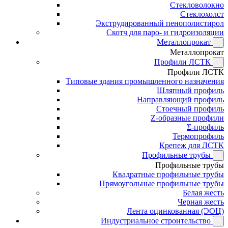
Стекловолокно
Стеклохолст
Экструдированный пенополистирол
Скотч для паро- и гидроизоляции
Металлопрокат
Металлопрокат
Профили ЛСТК
Профили ЛСТК
Типовые здания промышленного назначения
Шляпный профиль
Направляющий профиль
Стоечный профиль
Z-образные профили
Σ-профиль
Термопрофиль
Крепеж для ЛСТК
Профильные трубы
Профильные трубы
Квадратные профильные трубы
Прямоугольные профильные трубы
Белая жесть
Черная жесть
Лента оцинкованная (ЭОЦ)
Индустриальное строительство