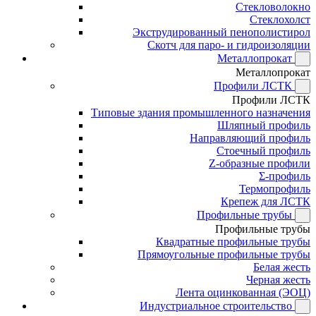
Стекловолокно
Стеклохолст
Экструдированный пенополистирол
Скотч для паро- и гидроизоляции
Металлопрокат
Металлопрокат
Профили ЛСТК
Профили ЛСТК
Типовые здания промышленного назначения
Шляпный профиль
Направляющий профиль
Стоечный профиль
Z-образные профили
Σ-профиль
Термопрофиль
Крепеж для ЛСТК
Профильные трубы
Профильные трубы
Квадратные профильные трубы
Прямоугольные профильные трубы
Белая жесть
Черная жесть
Лента оцинкованная (ЭОЦ)
Индустриальное строительство