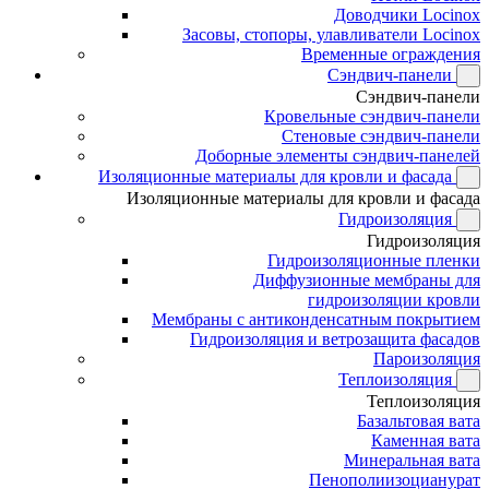
Доводчики Locinox
Засовы, стопоры, улавливатели Locinox
Временные ограждения
Сэндвич-панели
Сэндвич-панели
Кровельные сэндвич-панели
Стеновые сэндвич-панели
Доборные элементы сэндвич-панелей
Изоляционные материалы для кровли и фасада
Изоляционные материалы для кровли и фасада
Гидроизоляция
Гидроизоляция
Гидроизоляционные пленки
Диффузионные мембраны для
гидроизоляции кровли
Мембраны с антиконденсатным покрытием
Гидроизоляция и ветрозащита фасадов
Пароизоляция
Теплоизоляция
Теплоизоляция
Базальтовая вата
Каменная вата
Минеральная вата
Пенополиизоцианурат