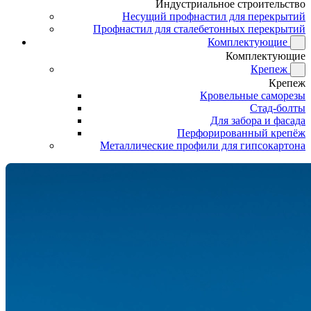
Индустриальное строительство
Несущий профнастил для перекрытий
Профнастил для сталебетонных перекрытий
Комплектующие
Комплектующие
Крепеж
Крепеж
Кровельные саморезы
Стад-болты
Для забора и фасада
Перфорированный крепёж
Металлические профили для гипсокартона