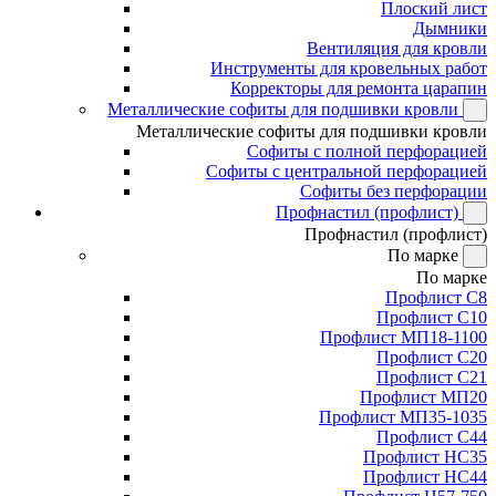
Плоский лист
Дымники
Вентиляция для кровли
Инструменты для кровельных работ
Корректоры для ремонта царапин
Металлические софиты для подшивки кровли
Металлические софиты для подшивки кровли
Софиты с полной перфорацией
Софиты с центральной перфорацией
Софиты без перфорации
Профнастил (профлист)
Профнастил (профлист)
По марке
По марке
Профлист С8
Профлист С10
Профлист МП18-1100
Профлист С20
Профлист С21
Профлист МП20
Профлист МП35-1035
Профлист С44
Профлист НС35
Профлист НС44