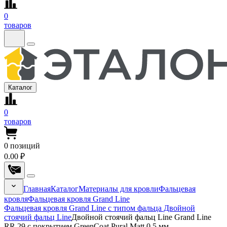
0
товаров
Каталог
0
товаров
0
позиций
0.00 ₽
Главная
Каталог
Материалы для кровли
Фальцевая
кровля
Фальцевая кровля Grand Line
Фальцевая кровля Grand Line с типом фальца Двойной
стоячий фальц Line
Двойной стоячий фальц Line Grand Line
RR 29 с покрытием GreenCoat Pural Matt 0.5 мм