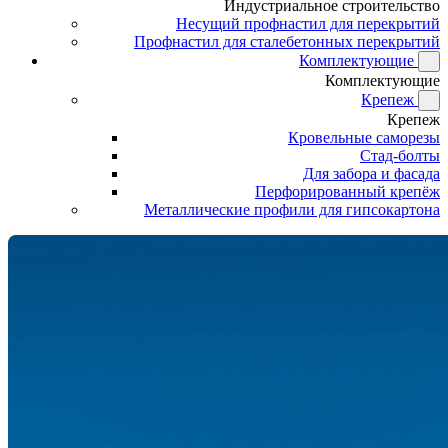
Индустриальное строительство
Несущий профнастил для перекрытий
Профнастил для сталебетонных перекрытий
Комплектующие
Комплектующие
Крепеж
Крепеж
Кровельные саморезы
Стад-болты
Для забора и фасада
Перфорированный крепёж
Металлические профили для гипсокартона