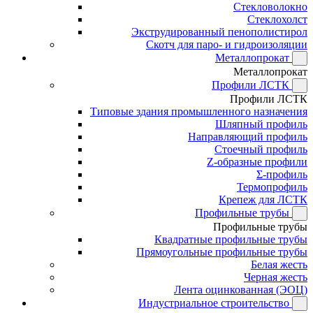
Стекловолокно
Стеклохолст
Экструдированный пенополистирол
Скотч для паро- и гидроизоляции
Металлопрокат
Металлопрокат
Профили ЛСТК
Профили ЛСТК
Типовые здания промышленного назначения
Шляпный профиль
Направляющий профиль
Стоечный профиль
Z-образные профили
Σ-профиль
Термопрофиль
Крепеж для ЛСТК
Профильные трубы
Профильные трубы
Квадратные профильные трубы
Прямоугольные профильные трубы
Белая жесть
Черная жесть
Лента оцинкованная (ЭОЦ)
Индустриальное строительство