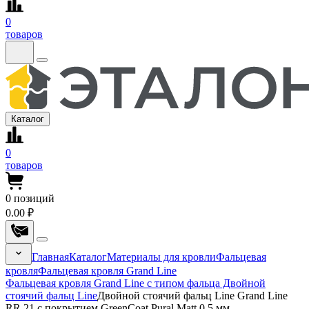
0
товаров
Каталог
0
товаров
0
позиций
0.00 ₽
Главная
Каталог
Материалы для кровли
Фальцевая
кровля
Фальцевая кровля Grand Line
Фальцевая кровля Grand Line с типом фальца Двойной
стоячий фальц Line
Двойной стоячий фальц Line Grand Line
RR 21 с покрытием GreenCoat Pural Matt 0.5 мм