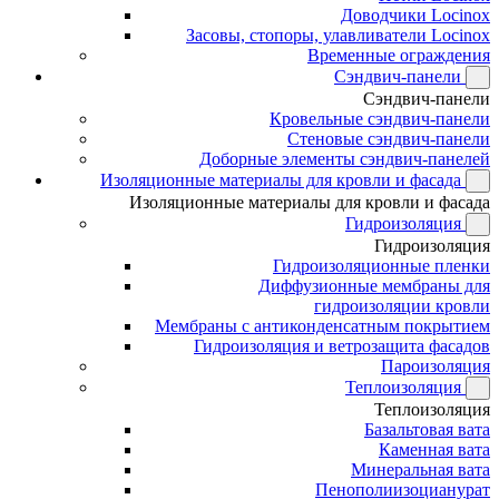
Доводчики Locinox
Засовы, стопоры, улавливатели Locinox
Временные ограждения
Сэндвич-панели
Сэндвич-панели
Кровельные сэндвич-панели
Стеновые сэндвич-панели
Доборные элементы сэндвич-панелей
Изоляционные материалы для кровли и фасада
Изоляционные материалы для кровли и фасада
Гидроизоляция
Гидроизоляция
Гидроизоляционные пленки
Диффузионные мембраны для
гидроизоляции кровли
Мембраны с антиконденсатным покрытием
Гидроизоляция и ветрозащита фасадов
Пароизоляция
Теплоизоляция
Теплоизоляция
Базальтовая вата
Каменная вата
Минеральная вата
Пенополиизоцианурат