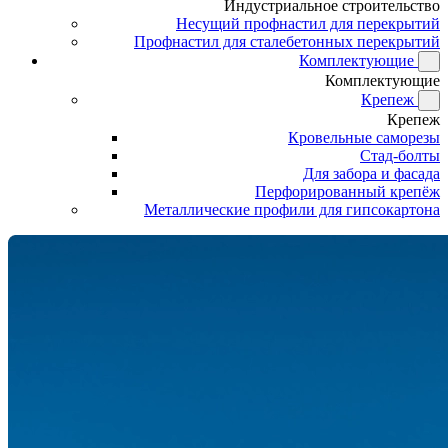
Индустриальное строительство
Несущий профнастил для перекрытий
Профнастил для сталебетонных перекрытий
Комплектующие
Комплектующие
Крепеж
Крепеж
Кровельные саморезы
Стад-болты
Для забора и фасада
Перфорированный крепёж
Металлические профили для гипсокартона