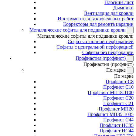
Плоский лист
Дымники
Вентиляция для кровли
Инструменты для кровельных работ
Корректоры для ремонта царапин
Металлические софиты для подшивки кровли
Металлические софиты для подшивки кровли
Софиты с полной перфорацией
Софиты с центральной перфорацией
Софиты без перфорации
Профнастил (профлист)
Профнастил (профлист)
По марке
По марке
Профлист С8
Профлист С10
Профлист МП18-1100
Профлист С20
Профлист С21
Профлист МП20
Профлист МП35-1035
Профлист С44
Профлист НС35
Профлист НС44