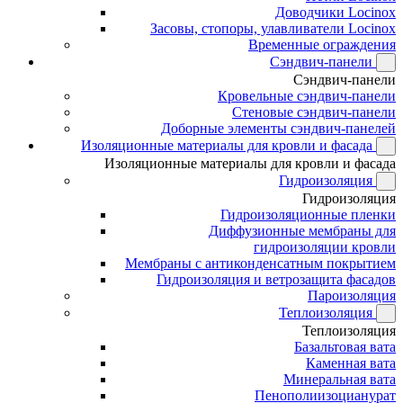
Доводчики Locinox
Засовы, стопоры, улавливатели Locinox
Временные ограждения
Сэндвич-панели
Сэндвич-панели
Кровельные сэндвич-панели
Стеновые сэндвич-панели
Доборные элементы сэндвич-панелей
Изоляционные материалы для кровли и фасада
Изоляционные материалы для кровли и фасада
Гидроизоляция
Гидроизоляция
Гидроизоляционные пленки
Диффузионные мембраны для
гидроизоляции кровли
Мембраны с антиконденсатным покрытием
Гидроизоляция и ветрозащита фасадов
Пароизоляция
Теплоизоляция
Теплоизоляция
Базальтовая вата
Каменная вата
Минеральная вата
Пенополиизоцианурат