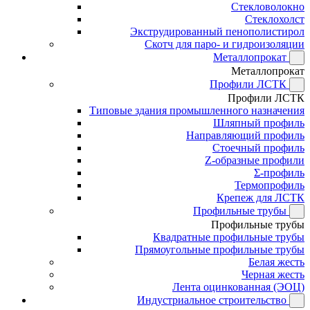
Стекловолокно
Стеклохолст
Экструдированный пенополистирол
Скотч для паро- и гидроизоляции
Металлопрокат
Металлопрокат
Профили ЛСТК
Профили ЛСТК
Типовые здания промышленного назначения
Шляпный профиль
Направляющий профиль
Стоечный профиль
Z-образные профили
Σ-профиль
Термопрофиль
Крепеж для ЛСТК
Профильные трубы
Профильные трубы
Квадратные профильные трубы
Прямоугольные профильные трубы
Белая жесть
Черная жесть
Лента оцинкованная (ЭОЦ)
Индустриальное строительство