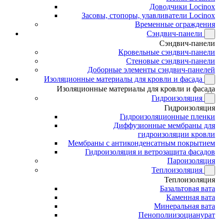
Доводчики Locinox
Засовы, стопоры, улавливатели Locinox
Временные ограждения
Сэндвич-панели
Сэндвич-панели
Кровельные сэндвич-панели
Стеновые сэндвич-панели
Доборные элементы сэндвич-панелей
Изоляционные материалы для кровли и фасада
Изоляционные материалы для кровли и фасада
Гидроизоляция
Гидроизоляция
Гидроизоляционные пленки
Диффузионные мембраны для
гидроизоляции кровли
Мембраны с антиконденсатным покрытием
Гидроизоляция и ветрозащита фасадов
Пароизоляция
Теплоизоляция
Теплоизоляция
Базальтовая вата
Каменная вата
Минеральная вата
Пенополиизоцианурат