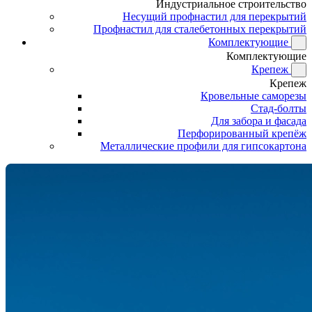
Индустриальное строительство
Несущий профнастил для перекрытий
Профнастил для сталебетонных перекрытий
Комплектующие
Комплектующие
Крепеж
Крепеж
Кровельные саморезы
Стад-болты
Для забора и фасада
Перфорированный крепёж
Металлические профили для гипсокартона