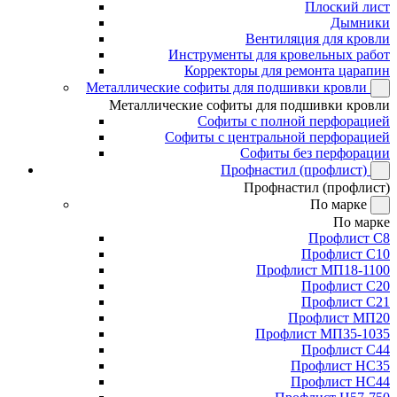
Плоский лист
Дымники
Вентиляция для кровли
Инструменты для кровельных работ
Корректоры для ремонта царапин
Металлические софиты для подшивки кровли
Металлические софиты для подшивки кровли
Софиты с полной перфорацией
Софиты с центральной перфорацией
Софиты без перфорации
Профнастил (профлист)
Профнастил (профлист)
По марке
По марке
Профлист С8
Профлист С10
Профлист МП18-1100
Профлист С20
Профлист С21
Профлист МП20
Профлист МП35-1035
Профлист С44
Профлист НС35
Профлист НС44