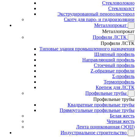
Стекловолокно
Стеклохолст
Экструдированный пенополистирол
Скотч для паро- и гидроизоляции
Металлопрокат
Металлопрокат
Профили ЛСТК
Профили ЛСТК
Типовые здания промышленного назначения
Шляпный профиль
Направляющий профиль
Стоечный профиль
Z-образные профили
Σ-профиль
Термопрофиль
Крепеж для ЛСТК
Профильные трубы
Профильные трубы
Квадратные профильные трубы
Прямоугольные профильные трубы
Белая жесть
Черная жесть
Лента оцинкованная (ЭОЦ)
Индустриальное строительство