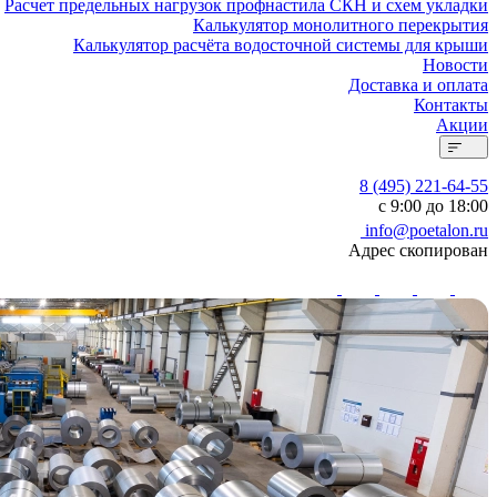
Расчет предельных нагрузок профнастила СКН и схем укладки
Калькулятор монолитного перекрытия
Калькулятор расчёта водосточной системы для крыши
Новости
Доставка и оплата
Контакты
Акции
8 (495) 221-64-55
с 9:00 до 18:00
info@poetalon.ru
Адрес скопирован