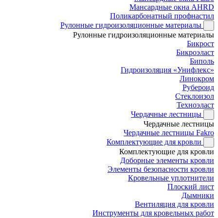
Мансардные окна AHRD
Поликарбонатный профнастил
Рулонные гидроизоляционные материалы
Рулонные гидроизоляционные материалы
Бикрост
Бикроэласт
Биполь
Гидроизоляция «Унифлекс»
Линокром
Рубероид
Стеклоизол
Техноэласт
Чердачные лестницы
Чердачные лестницы
Чердачные лестницы Fakro
Комплектующие для кровли
Комплектующие для кровли
Доборные элементы кровли
Элементы безопасности кровли
Кровельные уплотнители
Плоский лист
Дымники
Вентиляция для кровли
Инструменты для кровельных работ