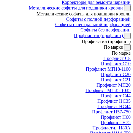
Корректоры для ремонта царапин
Металлические софиты для подшивки кровли
Металлические софиты для подшивки кровли
Софиты с полной перфорацией
Софиты с центральной перфорацией
Софиты без перфорации
Профнастил (профлист)
Профнастил (профлист)
По марке
По марке
Профлист С8
Профлист С10
Профлист МП18-1100
Профлист С20
Профлист С21
Профлист МП20
Профлист МП35-1035
Профлист С44
Профлист НС35
Профлист НС44
Профлист Н57-750
Профлист Н60
Профлист Н75
Профнастил Н80А