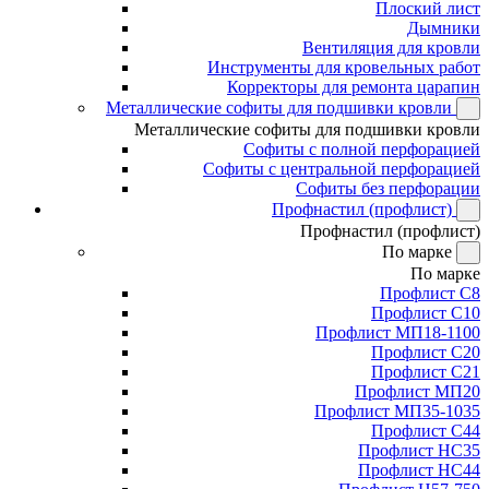
Плоский лист
Дымники
Вентиляция для кровли
Инструменты для кровельных работ
Корректоры для ремонта царапин
Металлические софиты для подшивки кровли
Металлические софиты для подшивки кровли
Софиты с полной перфорацией
Софиты с центральной перфорацией
Софиты без перфорации
Профнастил (профлист)
Профнастил (профлист)
По марке
По марке
Профлист С8
Профлист С10
Профлист МП18-1100
Профлист С20
Профлист С21
Профлист МП20
Профлист МП35-1035
Профлист С44
Профлист НС35
Профлист НС44