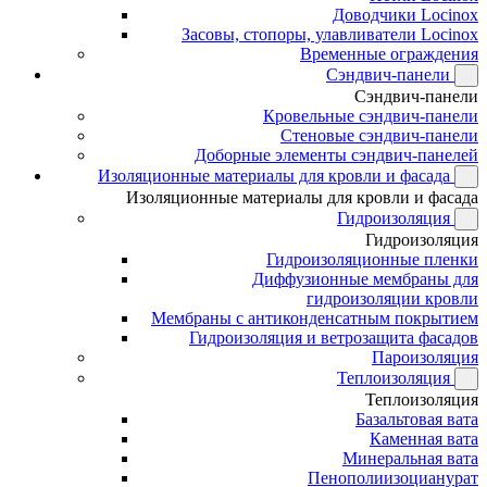
Доводчики Locinox
Засовы, стопоры, улавливатели Locinox
Временные ограждения
Сэндвич-панели
Сэндвич-панели
Кровельные сэндвич-панели
Стеновые сэндвич-панели
Доборные элементы сэндвич-панелей
Изоляционные материалы для кровли и фасада
Изоляционные материалы для кровли и фасада
Гидроизоляция
Гидроизоляция
Гидроизоляционные пленки
Диффузионные мембраны для
гидроизоляции кровли
Мембраны с антиконденсатным покрытием
Гидроизоляция и ветрозащита фасадов
Пароизоляция
Теплоизоляция
Теплоизоляция
Базальтовая вата
Каменная вата
Минеральная вата
Пенополиизоцианурат