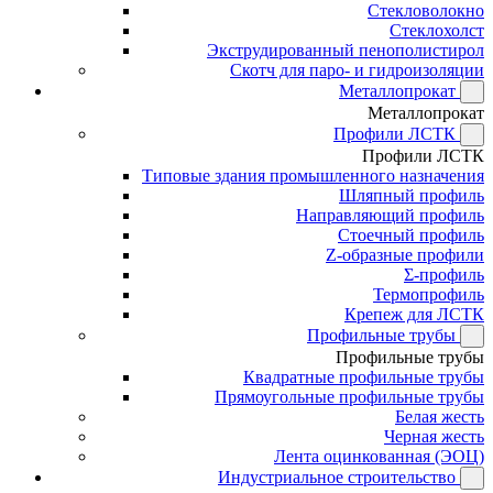
Стекловолокно
Стеклохолст
Экструдированный пенополистирол
Скотч для паро- и гидроизоляции
Металлопрокат
Металлопрокат
Профили ЛСТК
Профили ЛСТК
Типовые здания промышленного назначения
Шляпный профиль
Направляющий профиль
Стоечный профиль
Z-образные профили
Σ-профиль
Термопрофиль
Крепеж для ЛСТК
Профильные трубы
Профильные трубы
Квадратные профильные трубы
Прямоугольные профильные трубы
Белая жесть
Черная жесть
Лента оцинкованная (ЭОЦ)
Индустриальное строительство