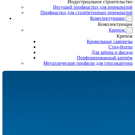
Индустриальное строительство
Несущий профнастил для перекрытий
Профнастил для сталебетонных перекрытий
Комплектующие
Комплектующие
Крепеж
Крепеж
Кровельные саморезы
Стад-болты
Для забора и фасада
Перфорированный крепёж
Металлические профили для гипсокартона