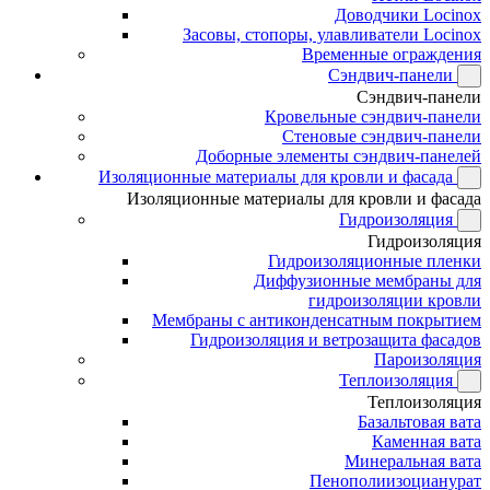
Доводчики Locinox
Засовы, стопоры, улавливатели Locinox
Временные ограждения
Сэндвич-панели
Сэндвич-панели
Кровельные сэндвич-панели
Стеновые сэндвич-панели
Доборные элементы сэндвич-панелей
Изоляционные материалы для кровли и фасада
Изоляционные материалы для кровли и фасада
Гидроизоляция
Гидроизоляция
Гидроизоляционные пленки
Диффузионные мембраны для
гидроизоляции кровли
Мембраны с антиконденсатным покрытием
Гидроизоляция и ветрозащита фасадов
Пароизоляция
Теплоизоляция
Теплоизоляция
Базальтовая вата
Каменная вата
Минеральная вата
Пенополиизоцианурат