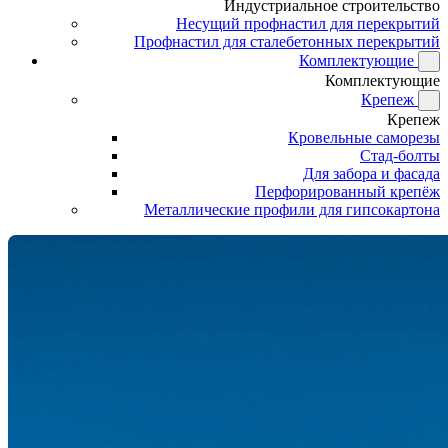
Индустриальное строительство
Несущий профнастил для перекрытий
Профнастил для сталебетонных перекрытий
Комплектующие
Комплектующие
Крепеж
Крепеж
Кровельные саморезы
Стад-болты
Для забора и фасада
Перфорированный крепёж
Металлические профили для гипсокартона