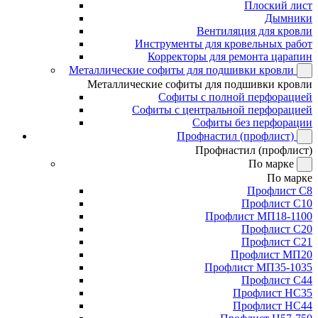
Плоский лист
Дымники
Вентиляция для кровли
Инструменты для кровельных работ
Корректоры для ремонта царапин
Металлические софиты для подшивки кровли
Металлические софиты для подшивки кровли
Софиты с полной перфорацией
Софиты с центральной перфорацией
Софиты без перфорации
Профнастил (профлист)
Профнастил (профлист)
По марке
По марке
Профлист С8
Профлист С10
Профлист МП18-1100
Профлист С20
Профлист С21
Профлист МП20
Профлист МП35-1035
Профлист С44
Профлист НС35
Профлист НС44