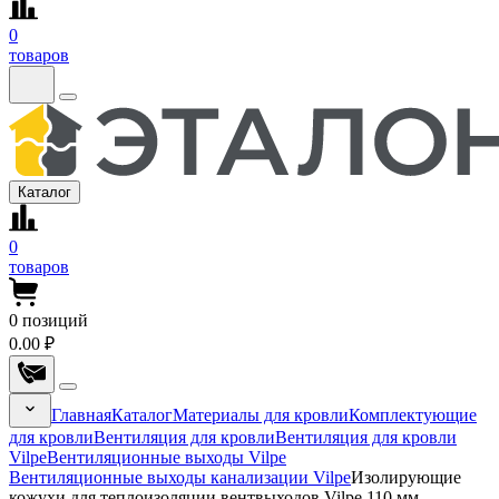
0
товаров
Каталог
0
товаров
0
позиций
0.00 ₽
Главная
Каталог
Материалы для кровли
Комплектующие
для кровли
Вентиляция для кровли
Вентиляция для кровли
Vilpe
Вентиляционные выходы Vilpe
Вентиляционные выходы канализации Vilpe
Изолирующие
кожухи для теплоизоляции вентвыходов Vilpe 110 мм