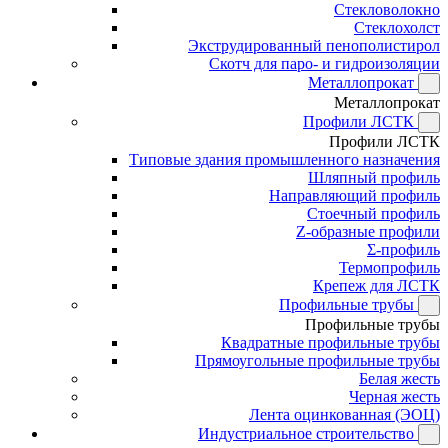
Стекловолокно
Стеклохолст
Экструдированный пенополистирол
Скотч для паро- и гидроизоляции
Металлопрокат
Металлопрокат
Профили ЛСТК
Профили ЛСТК
Типовые здания промышленного назначения
Шляпный профиль
Направляющий профиль
Стоечный профиль
Z-образные профили
Σ-профиль
Термопрофиль
Крепеж для ЛСТК
Профильные трубы
Профильные трубы
Квадратные профильные трубы
Прямоугольные профильные трубы
Белая жесть
Черная жесть
Лента оцинкованная (ЭОЦ)
Индустриальное строительство