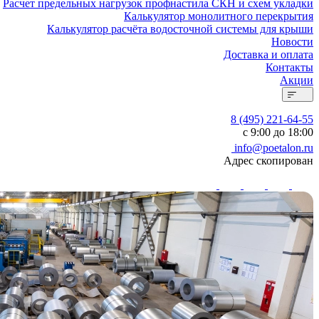
Расчет предельных нагрузок профнастила СКН и схем укладки
Калькулятор монолитного перекрытия
Калькулятор расчёта водосточной системы для крыши
Новости
Доставка и оплата
Контакты
Акции
8 (495) 221-64-55
с 9:00 до 18:00
info@poetalon.ru
Адрес скопирован