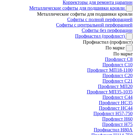
Корректоры для ремонта царапин
Металлические софиты для подшивки кровли
Металлические софиты для подшивки кровли
Софиты с полной перфорацией
Софиты с центральной перфорацией
Софиты без перфорации
Профнастил (профлист)
Профнастил (профлист)
По марке
По марке
Профлист С8
Профлист С10
Профлист МП18-1100
Профлист С20
Профлист С21
Профлист МП20
Профлист МП35-1035
Профлист С44
Профлист НС35
Профлист НС44
Профлист Н57-750
Профлист Н60
Профлист Н75
Профнастил Н80А