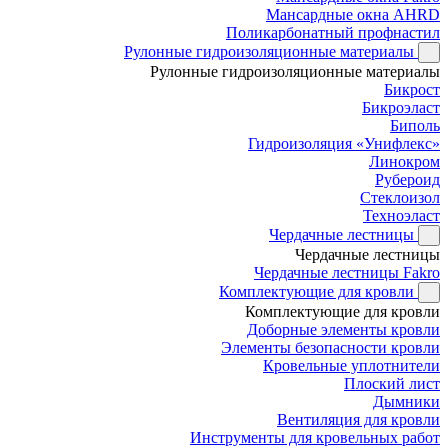
Мансардные окна AHRD
Поликарбонатный профнастил
Рулонные гидроизоляционные материалы
Рулонные гидроизоляционные материалы
Бикрост
Бикроэласт
Биполь
Гидроизоляция «Унифлекс»
Линокром
Рубероид
Стеклоизол
Техноэласт
Чердачные лестницы
Чердачные лестницы
Чердачные лестницы Fakro
Комплектующие для кровли
Комплектующие для кровли
Доборные элементы кровли
Элементы безопасности кровли
Кровельные уплотнители
Плоский лист
Дымники
Вентиляция для кровли
Инструменты для кровельных работ