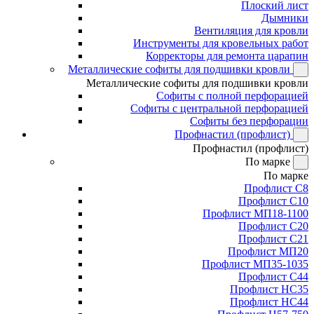
Плоский лист
Дымники
Вентиляция для кровли
Инструменты для кровельных работ
Корректоры для ремонта царапин
Металлические софиты для подшивки кровли
Металлические софиты для подшивки кровли
Софиты с полной перфорацией
Софиты с центральной перфорацией
Софиты без перфорации
Профнастил (профлист)
Профнастил (профлист)
По марке
По марке
Профлист С8
Профлист С10
Профлист МП18-1100
Профлист С20
Профлист С21
Профлист МП20
Профлист МП35-1035
Профлист С44
Профлист НС35
Профлист НС44