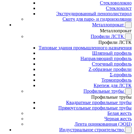
Стекловолокно
Стеклохолст
Экструдированный пенополистирол
Скотч для паро- и гидроизоляции
Металлопрокат
Металлопрокат
Профили ЛСТК
Профили ЛСТК
Типовые здания промышленного назначения
Шляпный профиль
Направляющий профиль
Стоечный профиль
Z-образные профили
Σ-профиль
Термопрофиль
Крепеж для ЛСТК
Профильные трубы
Профильные трубы
Квадратные профильные трубы
Прямоугольные профильные трубы
Белая жесть
Черная жесть
Лента оцинкованная (ЭОЦ)
Индустриальное строительство