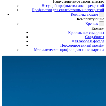
Индустриальное строительство
Несущий профнастил для перекрытий
Профнастил для сталебетонных перекрытий
Комплектующие
Комплектующие
Крепеж
Крепеж
Кровельные саморезы
Стад-болты
Для забора и фасада
Перфорированный крепёж
Металлические профили для гипсокартона