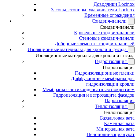
Доводчики Locinox
Засовы, стопоры, улавливатели Locinox
Временные ограждения
Сэндвич-панели
Сэндвич-панели
Кровельные сэндвич-панели
Стеновые сэндвич-панели
Доборные элементы сэндвич-панелей
Изоляционные материалы для кровли и фасада
Изоляционные материалы для кровли и фасада
Гидроизоляция
Гидроизоляция
Гидроизоляционные пленки
Диффузионные мембраны для
гидроизоляции кровли
Мембраны с антиконденсатным покрытием
Гидроизоляция и ветрозащита фасадов
Пароизоляция
Теплоизоляция
Теплоизоляция
Базальтовая вата
Каменная вата
Минеральная вата
Пенополиизоцианурат