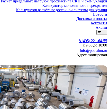
Расчет предельных нагрузок профнастила СКН и схем укладки
Калькулятор монолитного перекрытия
Калькулятор расчёта водосточной системы для крыши
Новости
Доставка и оплата
Контакты
Акции
8 (495) 221-64-55
с 9:00 до 18:00
info@poetalon.ru
Адрес скопирован