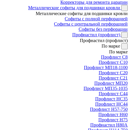
Корректоры для ремонта царапин
Металлические софиты для подшивки кровли
Металлические софиты для подшивки кровли
Софиты с полной перфорацией
Софиты с центральной перфорацией
Софиты без перфорации
Профнастил (профлист)
Профнастил (профлист)
По марке
По марке
Профлист С8
Профлист С10
Профлист МП18-1100
Профлист С20
Профлист С21
Профлист МП20
Профлист МП35-1035
Профлист С44
Профлист НС35
Профлист НС44
Профлист Н57-750
Профлист Н60
Профлист Н75
Профнастил Н80А