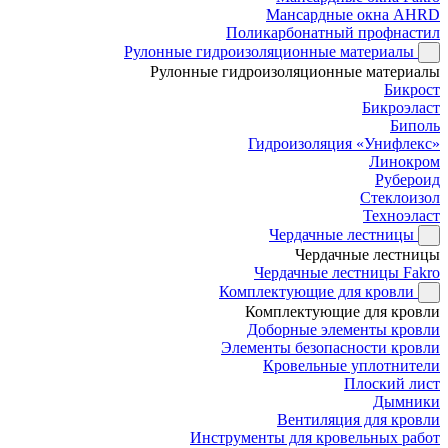
Мансардные окна AHRD
Поликарбонатный профнастил
Рулонные гидроизоляционные материалы
Рулонные гидроизоляционные материалы
Бикрост
Бикроэласт
Биполь
Гидроизоляция «Унифлекс»
Линокром
Рубероид
Стеклоизол
Техноэласт
Чердачные лестницы
Чердачные лестницы
Чердачные лестницы Fakro
Комплектующие для кровли
Комплектующие для кровли
Доборные элементы кровли
Элементы безопасности кровли
Кровельные уплотнители
Плоский лист
Дымники
Вентиляция для кровли
Инструменты для кровельных работ