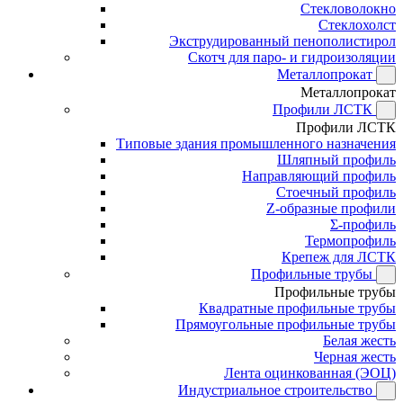
Стекловолокно
Стеклохолст
Экструдированный пенополистирол
Скотч для паро- и гидроизоляции
Металлопрокат
Металлопрокат
Профили ЛСТК
Профили ЛСТК
Типовые здания промышленного назначения
Шляпный профиль
Направляющий профиль
Стоечный профиль
Z-образные профили
Σ-профиль
Термопрофиль
Крепеж для ЛСТК
Профильные трубы
Профильные трубы
Квадратные профильные трубы
Прямоугольные профильные трубы
Белая жесть
Черная жесть
Лента оцинкованная (ЭОЦ)
Индустриальное строительство