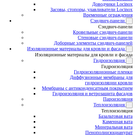
Доводчики Locinox
Засовы, стопоры, улавливатели Locinox
Временные ограждения
Сэндвич-панели
Сэндвич-панели
Кровельные сэндвич-панели
Стеновые сэндвич-панели
Доборные элементы сэндвич-панелей
Изоляционные материалы для кровли и фасада
Изоляционные материалы для кровли и фасада
Гидроизоляция
Гидроизоляция
Гидроизоляционные пленки
Диффузионные мембраны для
гидроизоляции кровли
Мембраны с антиконденсатным покрытием
Гидроизоляция и ветрозащита фасадов
Пароизоляция
Теплоизоляция
Теплоизоляция
Базальтовая вата
Каменная вата
Минеральная вата
Пенополиизоцианурат