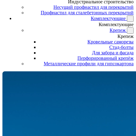
Индустриальное строительство
Несущий профнастил для перекрытий
Профнастил для сталебетонных перекрытий
Комплектующие
Комплектующие
Крепеж
Крепеж
Кровельные саморезы
Стад-болты
Для забора и фасада
Перфорированный крепёж
Металлические профили для гипсокартона