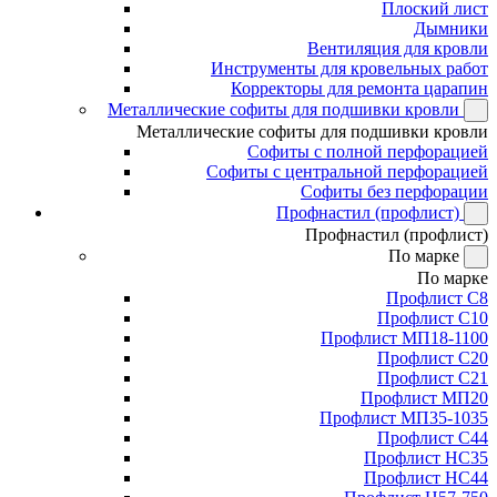
Плоский лист
Дымники
Вентиляция для кровли
Инструменты для кровельных работ
Корректоры для ремонта царапин
Металлические софиты для подшивки кровли
Металлические софиты для подшивки кровли
Софиты с полной перфорацией
Софиты с центральной перфорацией
Софиты без перфорации
Профнастил (профлист)
Профнастил (профлист)
По марке
По марке
Профлист С8
Профлист С10
Профлист МП18-1100
Профлист С20
Профлист С21
Профлист МП20
Профлист МП35-1035
Профлист С44
Профлист НС35
Профлист НС44