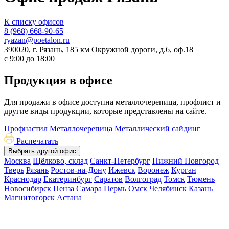
К списку офисов
8 (968) 668-90-65
ryazan@poetalon.ru
390020, г. Рязань, 185 км Окружной дороги, д.6, оф.18
с 9:00 до 18:00
Продукция в офисе
Для продажи в офисе доступна металлочерепица, профлист и
другие виды продукции, которые представлены на сайте.
Профнастил
Металлочерепица
Металлический сайдинг
Распечатать
Выбрать другой офис
Москва
Щёлково, склад
Санкт-Петербург
Нижний Новгород
Тверь
Рязань
Ростов-на-Дону
Ижевск
Воронеж
Курган
Краснодар
Екатеринбург
Саратов
Волгоград
Томск
Тюмень
Новосибирск
Пенза
Самара
Пермь
Омск
Челябинск
Казань
Магнитогорск
Астана