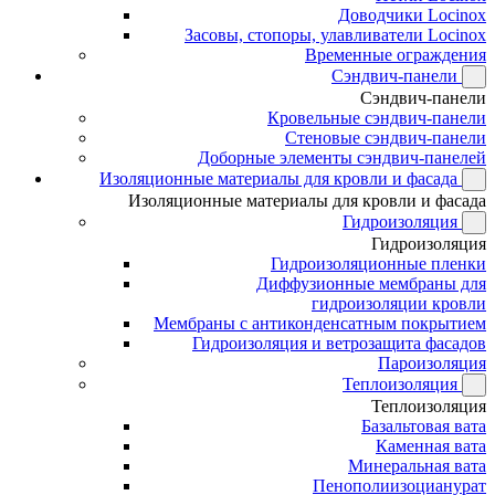
Доводчики Locinox
Засовы, стопоры, улавливатели Locinox
Временные ограждения
Сэндвич-панели
Сэндвич-панели
Кровельные сэндвич-панели
Стеновые сэндвич-панели
Доборные элементы сэндвич-панелей
Изоляционные материалы для кровли и фасада
Изоляционные материалы для кровли и фасада
Гидроизоляция
Гидроизоляция
Гидроизоляционные пленки
Диффузионные мембраны для
гидроизоляции кровли
Мембраны с антиконденсатным покрытием
Гидроизоляция и ветрозащита фасадов
Пароизоляция
Теплоизоляция
Теплоизоляция
Базальтовая вата
Каменная вата
Минеральная вата
Пенополиизоцианурат