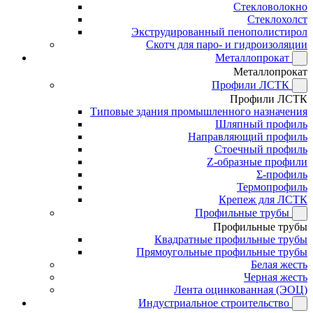
Стекловолокно
Стеклохолст
Экструдированный пенополистирол
Скотч для паро- и гидроизоляции
Металлопрокат
Металлопрокат
Профили ЛСТК
Профили ЛСТК
Типовые здания промышленного назначения
Шляпный профиль
Направляющий профиль
Стоечный профиль
Z-образные профили
Σ-профиль
Термопрофиль
Крепеж для ЛСТК
Профильные трубы
Профильные трубы
Квадратные профильные трубы
Прямоугольные профильные трубы
Белая жесть
Черная жесть
Лента оцинкованная (ЭОЦ)
Индустриальное строительство