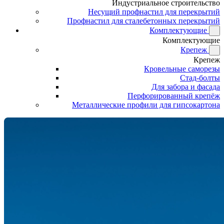
Индустриальное строительство
Несущий профнастил для перекрытий
Профнастил для сталебетонных перекрытий
Комплектующие
Комплектующие
Крепеж
Крепеж
Кровельные саморезы
Стад-болты
Для забора и фасада
Перфорированный крепёж
Металлические профили для гипсокартона