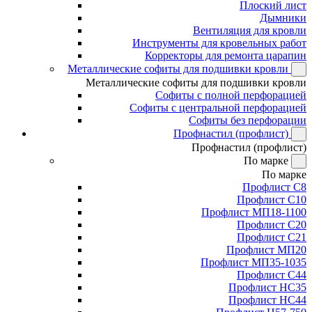
Плоский лист
Дымники
Вентиляция для кровли
Инструменты для кровельных работ
Корректоры для ремонта царапин
Металлические софиты для подшивки кровли
Металлические софиты для подшивки кровли
Софиты с полной перфорацией
Софиты с центральной перфорацией
Софиты без перфорации
Профнастил (профлист)
Профнастил (профлист)
По марке
По марке
Профлист С8
Профлист С10
Профлист МП18-1100
Профлист С20
Профлист С21
Профлист МП20
Профлист МП35-1035
Профлист С44
Профлист НС35
Профлист НС44