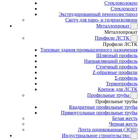
Стекловолокно
Стеклохолст
Экструдированный пенополистирол
Скотч для паро- и гидроизоляции
Металлопрокат
Металлопрокат
Профили ЛСТК
Профили ЛСТК
Типовые здания промышленного назначения
Шляпный профиль
Направляющий профиль
Стоечный профиль
Z-образные профили
Σ-профиль
Термопрофиль
Крепеж для ЛСТК
Профильные трубы
Профильные трубы
Квадратные профильные трубы
Прямоугольные профильные трубы
Белая жесть
Черная жесть
Лента оцинкованная (ЭОЦ)
Индустриальное строительство