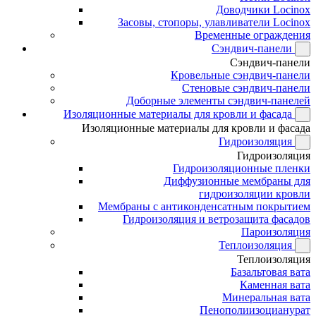
Доводчики Locinox
Засовы, стопоры, улавливатели Locinox
Временные ограждения
Сэндвич-панели
Сэндвич-панели
Кровельные сэндвич-панели
Стеновые сэндвич-панели
Доборные элементы сэндвич-панелей
Изоляционные материалы для кровли и фасада
Изоляционные материалы для кровли и фасада
Гидроизоляция
Гидроизоляция
Гидроизоляционные пленки
Диффузионные мембраны для
гидроизоляции кровли
Мембраны с антиконденсатным покрытием
Гидроизоляция и ветрозащита фасадов
Пароизоляция
Теплоизоляция
Теплоизоляция
Базальтовая вата
Каменная вата
Минеральная вата
Пенополиизоцианурат