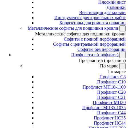
Плоский лист
Дымники
Вентиляция для кровли
Инструменты для кровельных работ
Корректоры для ремонта царапин
Металлические софиты для подшивки кровли
Металлические софиты для подшивки кровли
Софиты с полной перфорацией
Софиты с центральной перфорацией
Софиты без перфорации
Профнастил (профлист)
Профнастил (профлист)
По марке
По марке
Профлист С8
Профлист С10
Профлист МП18-1100
Профлист С20
Профлист С21
Профлист МП20
Профлист МП35-1035
Профлист С44
Профлист НС35
Профлист НС44