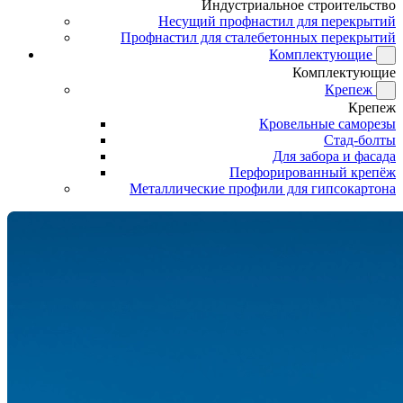
Индустриальное строительство
Несущий профнастил для перекрытий
Профнастил для сталебетонных перекрытий
Комплектующие
Комплектующие
Крепеж
Крепеж
Кровельные саморезы
Стад-болты
Для забора и фасада
Перфорированный крепёж
Металлические профили для гипсокартона