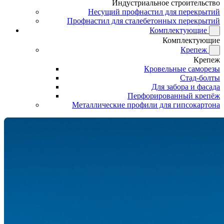
Индустриальное строительство
Несущий профнастил для перекрытий
Профнастил для сталебетонных перекрытий
Комплектующие
Комплектующие
Крепеж
Крепеж
Кровельные саморезы
Стад-болты
Для забора и фасада
Перфорированный крепёж
Металлические профили для гипсокартона