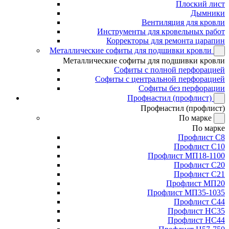
Плоский лист
Дымники
Вентиляция для кровли
Инструменты для кровельных работ
Корректоры для ремонта царапин
Металлические софиты для подшивки кровли
Металлические софиты для подшивки кровли
Софиты с полной перфорацией
Софиты с центральной перфорацией
Софиты без перфорации
Профнастил (профлист)
Профнастил (профлист)
По марке
По марке
Профлист С8
Профлист С10
Профлист МП18-1100
Профлист С20
Профлист С21
Профлист МП20
Профлист МП35-1035
Профлист С44
Профлист НС35
Профлист НС44