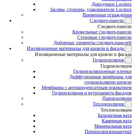
Доводчики Locinox
Засовы, стопоры, улавливатели Locinox
Временные ограждения
Сэндвич-панели
Сэндвич-панели
Кровельные сэндвич-панели
Стеновые сэндвич-панели
Доборные элементы сэндвич-панелей
Изоляционные материалы для кровли и фасада
Изоляционные материалы для кровли и фасада
Гидроизоляция
Гидроизоляция
Гидроизоляционные пленки
Диффузионные мембраны для
гидроизоляции кровли
Мембраны с антиконденсатным покрытием
Гидроизоляция и ветрозащита фасадов
Пароизоляция
Теплоизоляция
Теплоизоляция
Базальтовая вата
Каменная вата
Минеральная вата
Пенополиизоцианурат