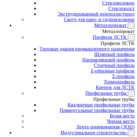
Стекловолокно
Стеклохолст
Экструдированный пенополистирол
Скотч для паро- и гидроизоляции
Металлопрокат
Металлопрокат
Профили ЛСТК
Профили ЛСТК
Типовые здания промышленного назначения
Шляпный профиль
Направляющий профиль
Стоечный профиль
Z-образные профили
Σ-профиль
Термопрофиль
Крепеж для ЛСТК
Профильные трубы
Профильные трубы
Квадратные профильные трубы
Прямоугольные профильные трубы
Белая жесть
Черная жесть
Лента оцинкованная (ЭОЦ)
Индустриальное строительство