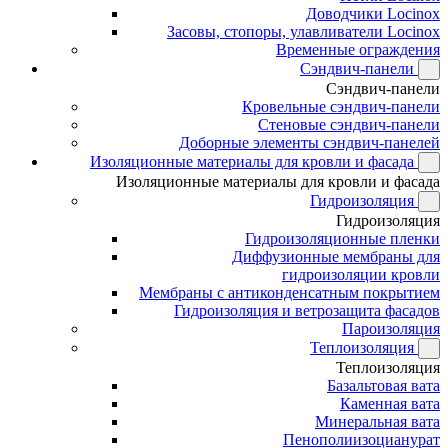
Доводчики Locinox
Засовы, стопоры, улавливатели Locinox
Временные ограждения
Сэндвич-панели
Сэндвич-панели
Кровельные сэндвич-панели
Стеновые сэндвич-панели
Доборные элементы сэндвич-панелей
Изоляционные материалы для кровли и фасада
Изоляционные материалы для кровли и фасада
Гидроизоляция
Гидроизоляция
Гидроизоляционные пленки
Диффузионные мембраны для
гидроизоляции кровли
Мембраны с антиконденсатным покрытием
Гидроизоляция и ветрозащита фасадов
Пароизоляция
Теплоизоляция
Теплоизоляция
Базальтовая вата
Каменная вата
Минеральная вата
Пенополиизоцианурат