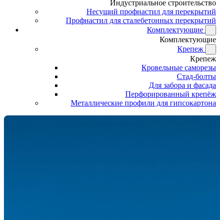
Индустриальное строительство
Несущий профнастил для перекрытий
Профнастил для сталебетонных перекрытий
Комплектующие
Комплектующие
Крепеж
Крепеж
Кровельные саморезы
Стад-болты
Для забора и фасада
Перфорированный крепёж
Металлические профили для гипсокартона