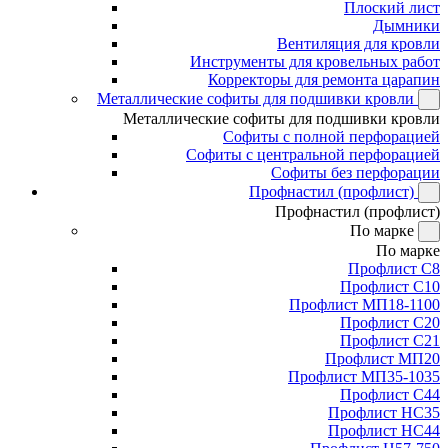
Плоский лист
Дымники
Вентиляция для кровли
Инструменты для кровельных работ
Корректоры для ремонта царапин
Металлические софиты для подшивки кровли
Металлические софиты для подшивки кровли
Софиты с полной перфорацией
Софиты с центральной перфорацией
Софиты без перфорации
Профнастил (профлист)
Профнастил (профлист)
По марке
По марке
Профлист С8
Профлист С10
Профлист МП18-1100
Профлист С20
Профлист С21
Профлист МП20
Профлист МП35-1035
Профлист С44
Профлист НС35
Профлист НС44