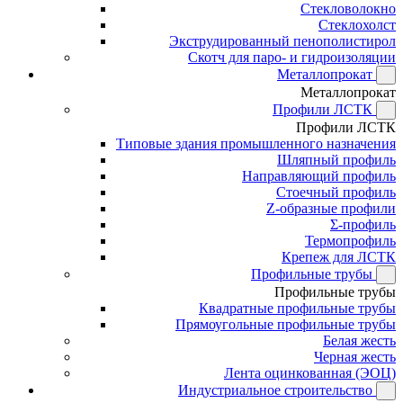
Стекловолокно
Стеклохолст
Экструдированный пенополистирол
Скотч для паро- и гидроизоляции
Металлопрокат
Металлопрокат
Профили ЛСТК
Профили ЛСТК
Типовые здания промышленного назначения
Шляпный профиль
Направляющий профиль
Стоечный профиль
Z-образные профили
Σ-профиль
Термопрофиль
Крепеж для ЛСТК
Профильные трубы
Профильные трубы
Квадратные профильные трубы
Прямоугольные профильные трубы
Белая жесть
Черная жесть
Лента оцинкованная (ЭОЦ)
Индустриальное строительство