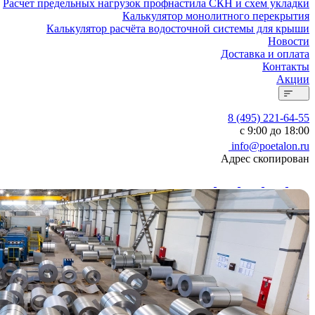
Расчет предельных нагрузок профнастила СКН и схем укладки
Калькулятор монолитного перекрытия
Калькулятор расчёта водосточной системы для крыши
Новости
Доставка и оплата
Контакты
Акции
8 (495) 221-64-55
с 9:00 до 18:00
info@poetalon.ru
Адрес скопирован