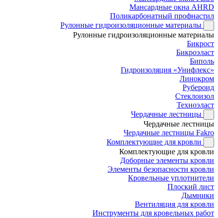
Мансардные окна AHRD
Поликарбонатный профнастил
Рулонные гидроизоляционные материалы
Рулонные гидроизоляционные материалы
Бикрост
Бикроэласт
Биполь
Гидроизоляция «Унифлекс»
Линокром
Рубероид
Стеклоизол
Техноэласт
Чердачные лестницы
Чердачные лестницы
Чердачные лестницы Fakro
Комплектующие для кровли
Комплектующие для кровли
Доборные элементы кровли
Элементы безопасности кровли
Кровельные уплотнители
Плоский лист
Дымники
Вентиляция для кровли
Инструменты для кровельных работ