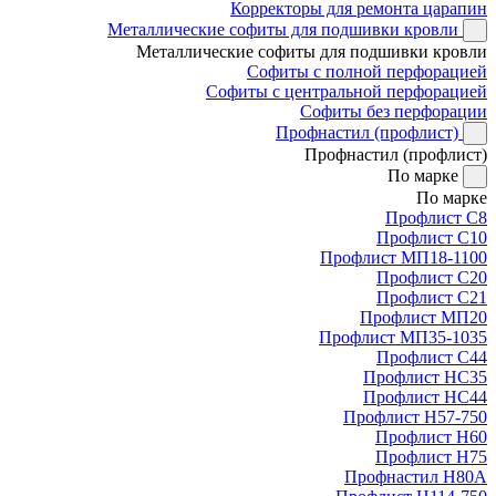
Корректоры для ремонта царапин
Металлические софиты для подшивки кровли
Металлические софиты для подшивки кровли
Софиты с полной перфорацией
Софиты с центральной перфорацией
Софиты без перфорации
Профнастил (профлист)
Профнастил (профлист)
По марке
По марке
Профлист С8
Профлист С10
Профлист МП18-1100
Профлист С20
Профлист С21
Профлист МП20
Профлист МП35-1035
Профлист С44
Профлист НС35
Профлист НС44
Профлист Н57-750
Профлист Н60
Профлист Н75
Профнастил Н80А