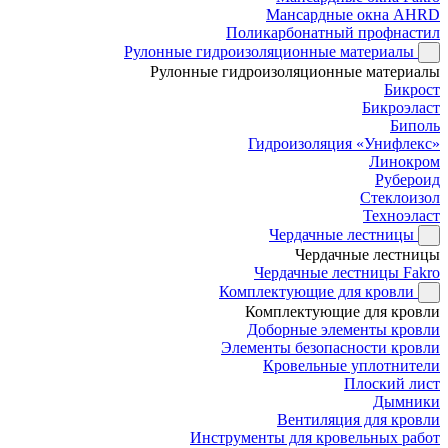
Мансардные окна AHRD
Поликарбонатный профнастил
Рулонные гидроизоляционные материалы
Рулонные гидроизоляционные материалы
Бикрост
Бикроэласт
Биполь
Гидроизоляция «Унифлекс»
Линокром
Рубероид
Стеклоизол
Техноэласт
Чердачные лестницы
Чердачные лестницы
Чердачные лестницы Fakro
Комплектующие для кровли
Комплектующие для кровли
Доборные элементы кровли
Элементы безопасности кровли
Кровельные уплотнители
Плоский лист
Дымники
Вентиляция для кровли
Инструменты для кровельных работ