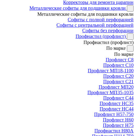
Корректоры для ремонта царапин
Металлические софиты для подшивки кровли
Металлические софиты для подшивки кровли
Софиты с полной перфорацией
Софиты с центральной перфорацией
Софиты без перфорации
Профнастил (профлист)
Профнастил (профлист)
По марке
По марке
Профлист С8
Профлист С10
Профлист МП18-1100
Профлист С20
Профлист С21
Профлист МП20
Профлист МП35-1035
Профлист С44
Профлист НС35
Профлист НС44
Профлист Н57-750
Профлист Н60
Профлист Н75
Профнастил Н80А