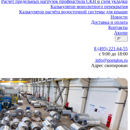
Расчет предельных нагрузок профнастила СКН и схем укладки
Калькулятор монолитного перекрытия
Калькулятор расчёта водосточной системы для крыши
Новости
Доставка и оплата
Контакты
Акции
8 (495) 221-64-55
с 9:00 до 18:00
info@poetalon.ru
Адрес скопирован