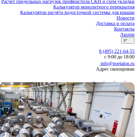
Расчет предельных нагрузок профнастила СКН и схем укладки
Калькулятор монолитного перекрытия
Калькулятор расчёта водосточной системы для крыши
Новости
Доставка и оплата
Контакты
Акции
8 (495) 221-64-55
с 9:00 до 18:00
info@poetalon.ru
Адрес скопирован