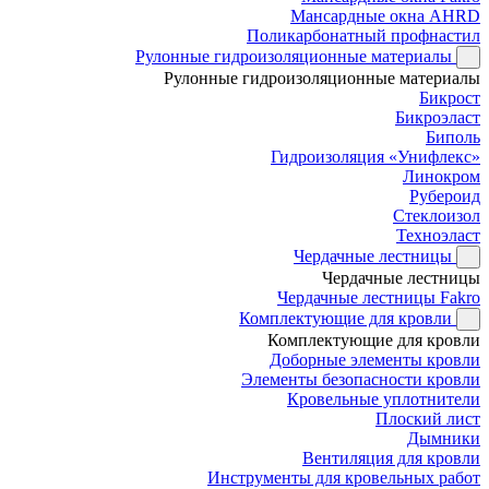
Мансардные окна AHRD
Поликарбонатный профнастил
Рулонные гидроизоляционные материалы
Рулонные гидроизоляционные материалы
Бикрост
Бикроэласт
Биполь
Гидроизоляция «Унифлекс»
Линокром
Рубероид
Стеклоизол
Техноэласт
Чердачные лестницы
Чердачные лестницы
Чердачные лестницы Fakro
Комплектующие для кровли
Комплектующие для кровли
Доборные элементы кровли
Элементы безопасности кровли
Кровельные уплотнители
Плоский лист
Дымники
Вентиляция для кровли
Инструменты для кровельных работ