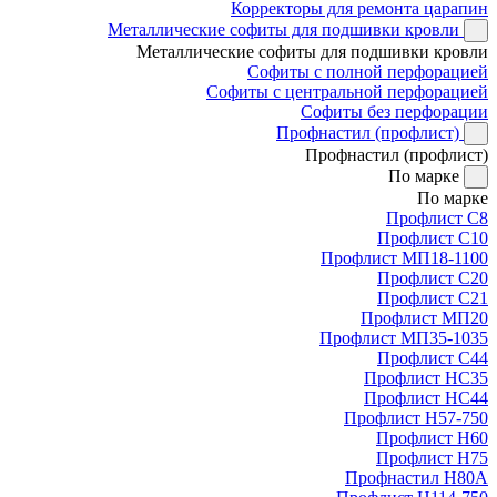
Корректоры для ремонта царапин
Металлические софиты для подшивки кровли
Металлические софиты для подшивки кровли
Софиты с полной перфорацией
Софиты с центральной перфорацией
Софиты без перфорации
Профнастил (профлист)
Профнастил (профлист)
По марке
По марке
Профлист С8
Профлист С10
Профлист МП18-1100
Профлист С20
Профлист С21
Профлист МП20
Профлист МП35-1035
Профлист С44
Профлист НС35
Профлист НС44
Профлист Н57-750
Профлист Н60
Профлист Н75
Профнастил Н80А