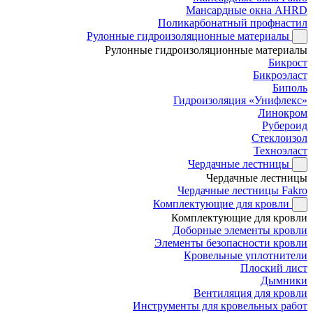
Мансардные окна AHRD
Поликарбонатный профнастил
Рулонные гидроизоляционные материалы
Рулонные гидроизоляционные материалы
Бикрост
Бикроэласт
Биполь
Гидроизоляция «Унифлекс»
Линокром
Рубероид
Стеклоизол
Техноэласт
Чердачные лестницы
Чердачные лестницы
Чердачные лестницы Fakro
Комплектующие для кровли
Комплектующие для кровли
Доборные элементы кровли
Элементы безопасности кровли
Кровельные уплотнители
Плоский лист
Дымники
Вентиляция для кровли
Инструменты для кровельных работ