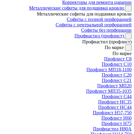
Корректоры для ремонта царапин
Металлические софиты для подшивки кровли
Металлические софиты для подшивки кровли
Софиты с полной перфорацией
Софиты с центральной перфорацией
Софиты без перфорации
Профнастил (профлист)
Профнастил (профлист)
По марке
По марке
Профлист С8
Профлист С10
Профлист МП18-1100
Профлист С20
Профлист С21
Профлист МП20
Профлист МП35-1035
Профлист С44
Профлист НС35
Профлист НС44
Профлист Н57-750
Профлист Н60
Профлист Н75
Профнастил Н80А