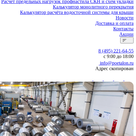
Расчет предельных нагрузок профнастила СКН и схем укладки
Калькулятор монолитного перекрытия
Калькулятор расчёта водосточной системы для крыши
Новости
Доставка и оплата
Контакты
Акции
8 (495) 221-64-55
с 9:00 до 18:00
info@poetalon.ru
Адрес скопирован