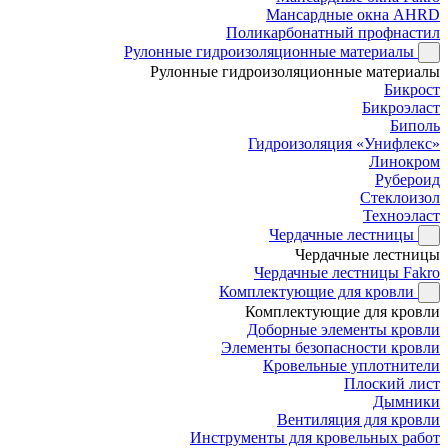
Мансардные окна AHRD
Поликарбонатный профнастил
Рулонные гидроизоляционные материалы
Рулонные гидроизоляционные материалы
Бикрост
Бикроэласт
Биполь
Гидроизоляция «Унифлекс»
Линокром
Рубероид
Стеклоизол
Техноэласт
Чердачные лестницы
Чердачные лестницы
Чердачные лестницы Fakro
Комплектующие для кровли
Комплектующие для кровли
Доборные элементы кровли
Элементы безопасности кровли
Кровельные уплотнители
Плоский лист
Дымники
Вентиляция для кровли
Инструменты для кровельных работ