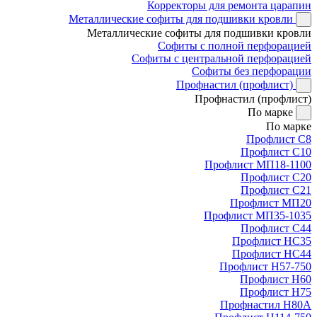
Корректоры для ремонта царапин
Металлические софиты для подшивки кровли
Металлические софиты для подшивки кровли
Софиты с полной перфорацией
Софиты с центральной перфорацией
Софиты без перфорации
Профнастил (профлист)
Профнастил (профлист)
По марке
По марке
Профлист С8
Профлист С10
Профлист МП18-1100
Профлист С20
Профлист С21
Профлист МП20
Профлист МП35-1035
Профлист С44
Профлист НС35
Профлист НС44
Профлист Н57-750
Профлист Н60
Профлист Н75
Профнастил Н80А