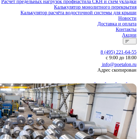
Расчет предельных нагрузок профнастила СКН и схем укладки
Калькулятор монолитного перекрытия
Калькулятор расчёта водосточной системы для крыши
Новости
Доставка и оплата
Контакты
Акции
8 (495) 221-64-55
с 9:00 до 18:00
info@poetalon.ru
Адрес скопирован