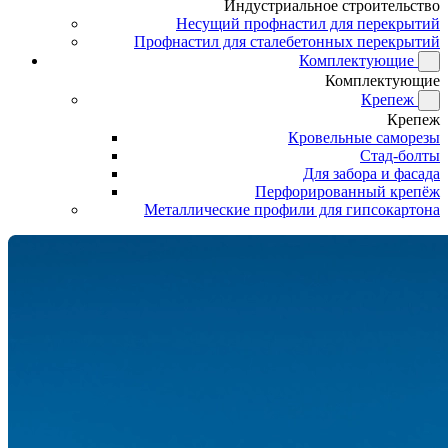
Индустриальное строительство
Несущий профнастил для перекрытий
Профнастил для сталебетонных перекрытий
Комплектующие
Комплектующие
Крепеж
Крепеж
Кровельные саморезы
Стад-болты
Для забора и фасада
Перфорированный крепёж
Металлические профили для гипсокартона