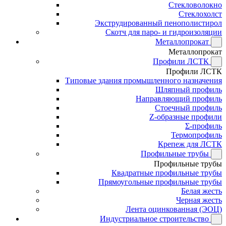
Стекловолокно
Стеклохолст
Экструдированный пенополистирол
Скотч для паро- и гидроизоляции
Металлопрокат
Металлопрокат
Профили ЛСТК
Профили ЛСТК
Типовые здания промышленного назначения
Шляпный профиль
Направляющий профиль
Стоечный профиль
Z-образные профили
Σ-профиль
Термопрофиль
Крепеж для ЛСТК
Профильные трубы
Профильные трубы
Квадратные профильные трубы
Прямоугольные профильные трубы
Белая жесть
Черная жесть
Лента оцинкованная (ЭОЦ)
Индустриальное строительство