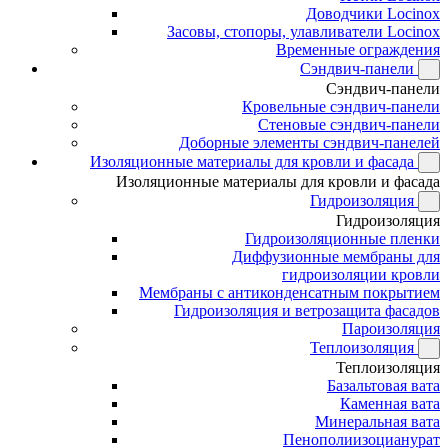
Доводчики Locinox
Засовы, стопоры, улавливатели Locinox
Временные ограждения
Сэндвич-панели
Сэндвич-панели
Кровельные сэндвич-панели
Стеновые сэндвич-панели
Доборные элементы сэндвич-панелей
Изоляционные материалы для кровли и фасада
Изоляционные материалы для кровли и фасада
Гидроизоляция
Гидроизоляция
Гидроизоляционные пленки
Диффузионные мембраны для
гидроизоляции кровли
Мембраны с антиконденсатным покрытием
Гидроизоляция и ветрозащита фасадов
Пароизоляция
Теплоизоляция
Теплоизоляция
Базальтовая вата
Каменная вата
Минеральная вата
Пенополиизоцианурат