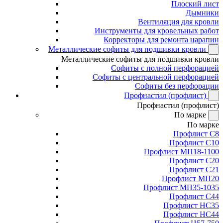
Плоский лист
Дымники
Вентиляция для кровли
Инструменты для кровельных работ
Корректоры для ремонта царапин
Металлические софиты для подшивки кровли
Металлические софиты для подшивки кровли
Софиты с полной перфорацией
Софиты с центральной перфорацией
Софиты без перфорации
Профнастил (профлист)
Профнастил (профлист)
По марке
По марке
Профлист С8
Профлист С10
Профлист МП18-1100
Профлист С20
Профлист С21
Профлист МП20
Профлист МП35-1035
Профлист С44
Профлист НС35
Профлист НС44