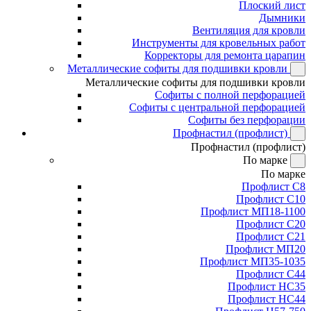
Плоский лист
Дымники
Вентиляция для кровли
Инструменты для кровельных работ
Корректоры для ремонта царапин
Металлические софиты для подшивки кровли
Металлические софиты для подшивки кровли
Софиты с полной перфорацией
Софиты с центральной перфорацией
Софиты без перфорации
Профнастил (профлист)
Профнастил (профлист)
По марке
По марке
Профлист С8
Профлист С10
Профлист МП18-1100
Профлист С20
Профлист С21
Профлист МП20
Профлист МП35-1035
Профлист С44
Профлист НС35
Профлист НС44