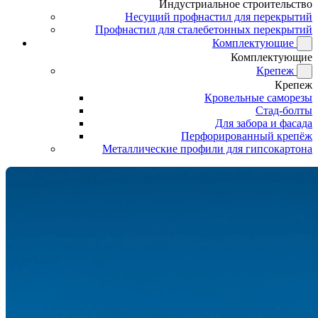
Индустриальное строительство
Несущий профнастил для перекрытий
Профнастил для сталебетонных перекрытий
Комплектующие
Комплектующие
Крепеж
Крепеж
Кровельные саморезы
Стад-болты
Для забора и фасада
Перфорированный крепёж
Металлические профили для гипсокартона