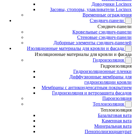
Доводчики Locinox
Засовы, стопоры, улавливатели Locinox
Временные ограждения
Сэндвич-панели
Сэндвич-панели
Кровельные сэндвич-панели
Стеновые сэндвич-панели
Доборные элементы сэндвич-панелей
Изоляционные материалы для кровли и фасада
Изоляционные материалы для кровли и фасада
Гидроизоляция
Гидроизоляция
Гидроизоляционные пленки
Диффузионные мембраны для
гидроизоляции кровли
Мембраны с антиконденсатным покрытием
Гидроизоляция и ветрозащита фасадов
Пароизоляция
Теплоизоляция
Теплоизоляция
Базальтовая вата
Каменная вата
Минеральная вата
Пенополиизоцианурат