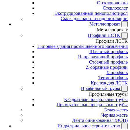
Стекловолокно
Стеклохолст
Экструдированный пенополистирол
Скотч для паро- и гидроизоляции
Металлопрокат
Металлопрокат
Профили ЛСТК
Профили ЛСТК
Типовые здания промышленного назначения
Шляпный профиль
Направляющий профиль
Стоечный профиль
Z-образные профили
Σ-профиль
Термопрофиль
Крепеж для ЛСТК
Профильные трубы
Профильные трубы
Квадратные профильные трубы
Прямоугольные профильные трубы
Белая жесть
Черная жесть
Лента оцинкованная (ЭОЦ)
Индустриальное строительство