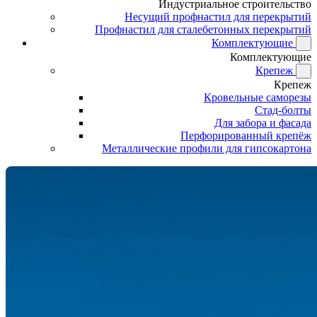
Индустриальное строительство
Несущий профнастил для перекрытий
Профнастил для сталебетонных перекрытий
Комплектующие
Комплектующие
Крепеж
Крепеж
Кровельные саморезы
Стад-болты
Для забора и фасада
Перфорированный крепёж
Металлические профили для гипсокартона