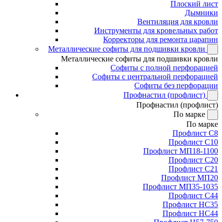
Плоский лист
Дымники
Вентиляция для кровли
Инструменты для кровельных работ
Корректоры для ремонта царапин
Металлические софиты для подшивки кровли
Металлические софиты для подшивки кровли
Софиты с полной перфорацией
Софиты с центральной перфорацией
Софиты без перфорации
Профнастил (профлист)
Профнастил (профлист)
По марке
По марке
Профлист С8
Профлист С10
Профлист МП18-1100
Профлист С20
Профлист С21
Профлист МП20
Профлист МП35-1035
Профлист С44
Профлист НС35
Профлист НС44