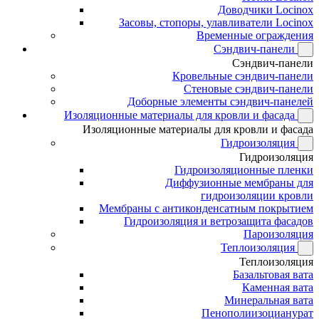
Доводчики Locinox
Засовы, стопоры, улавливатели Locinox
Временные ограждения
Сэндвич-панели
Сэндвич-панели
Кровельные сэндвич-панели
Стеновые сэндвич-панели
Доборные элементы сэндвич-панелей
Изоляционные материалы для кровли и фасада
Изоляционные материалы для кровли и фасада
Гидроизоляция
Гидроизоляция
Гидроизоляционные пленки
Диффузионные мембраны для
гидроизоляции кровли
Мембраны с антиконденсатным покрытием
Гидроизоляция и ветрозащита фасадов
Пароизоляция
Теплоизоляция
Теплоизоляция
Базальтовая вата
Каменная вата
Минеральная вата
Пенополиизоцианурат