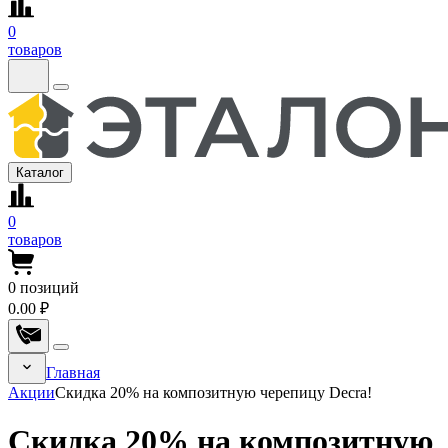
0
товаров
Каталог
0
товаров
0
позиций
0.00 ₽
Главная
Акции
Скидка 20% на композитную черепицу Decra!
Скидка 20% на композитную