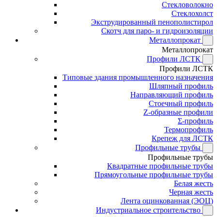
Стекловолокно
Стеклохолст
Экструдированный пенополистирол
Скотч для паро- и гидроизоляции
Металлопрокат
Металлопрокат
Профили ЛСТК
Профили ЛСТК
Типовые здания промышленного назначения
Шляпный профиль
Направляющий профиль
Стоечный профиль
Z-образные профили
Σ-профиль
Термопрофиль
Крепеж для ЛСТК
Профильные трубы
Профильные трубы
Квадратные профильные трубы
Прямоугольные профильные трубы
Белая жесть
Черная жесть
Лента оцинкованная (ЭОЦ)
Индустриальное строительство