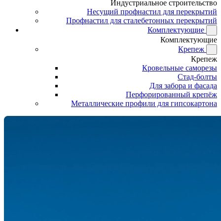
Индустриальное строительство
Несущий профнастил для перекрытий
Профнастил для сталебетонных перекрытий
Комплектующие
Комплектующие
Крепеж
Крепеж
Кровельные саморезы
Стад-болты
Для забора и фасада
Перфорированный крепёж
Металлические профили для гипсокартона