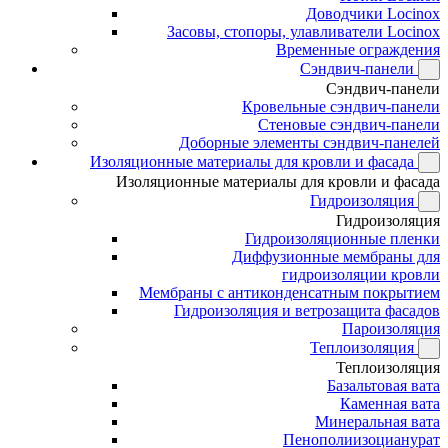
Доводчики Locinox
Засовы, стопоры, улавливатели Locinox
Временные ограждения
Сэндвич-панели
Сэндвич-панели
Кровельные сэндвич-панели
Стеновые сэндвич-панели
Доборные элементы сэндвич-панелей
Изоляционные материалы для кровли и фасада
Изоляционные материалы для кровли и фасада
Гидроизоляция
Гидроизоляция
Гидроизоляционные пленки
Диффузионные мембраны для
гидроизоляции кровли
Мембраны с антиконденсатным покрытием
Гидроизоляция и ветрозащита фасадов
Пароизоляция
Теплоизоляция
Теплоизоляция
Базальтовая вата
Каменная вата
Минеральная вата
Пенополиизоцианурат