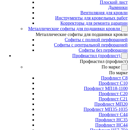
Плоский лист
Дымники
Вентиляция для кровли
Инструменты для кровельных работ
Корректоры для ремонта царапин
Металлические софиты для подшивки кровли
Металлические софиты для подшивки кровли
Софиты с полной перфорацией
Софиты с центральной перфорацией
Софиты без перфорации
Профнастил (профлист)
Профнастил (профлист)
По марке
По марке
Профлист С8
Профлист С10
Профлист МП18-1100
Профлист С20
Профлист С21
Профлист МП20
Профлист МП35-1035
Профлист С44
Профлист НС35
Профлист НС44