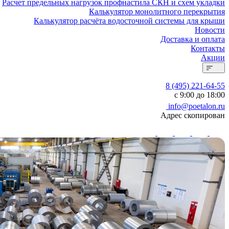
Расчет предельных нагрузок профнастила СКН и схем укладки
Калькулятор монолитного перекрытия
Калькулятор расчёта водосточной системы для крыши
Новости
Доставка и оплата
Контакты
Акции
8 (495) 221-64-55
с 9:00 до 18:00
info@poetalon.ru
Адрес скопирован