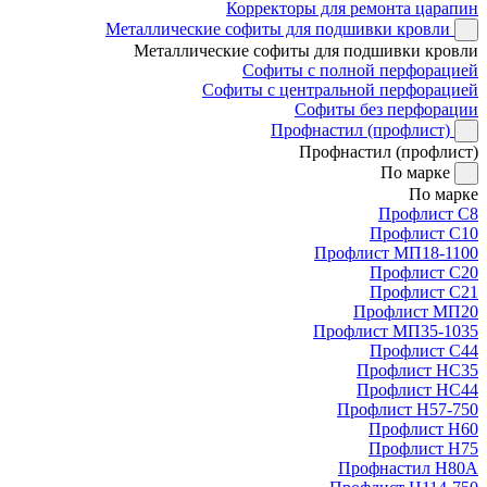
Корректоры для ремонта царапин
Металлические софиты для подшивки кровли
Металлические софиты для подшивки кровли
Софиты с полной перфорацией
Софиты с центральной перфорацией
Софиты без перфорации
Профнастил (профлист)
Профнастил (профлист)
По марке
По марке
Профлист С8
Профлист С10
Профлист МП18-1100
Профлист С20
Профлист С21
Профлист МП20
Профлист МП35-1035
Профлист С44
Профлист НС35
Профлист НС44
Профлист Н57-750
Профлист Н60
Профлист Н75
Профнастил Н80А