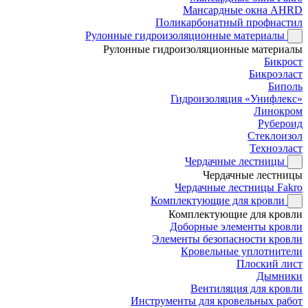
Мансардные окна AHRD
Поликарбонатный профнастил
Рулонные гидроизоляционные материалы
Рулонные гидроизоляционные материалы
Бикрост
Бикроэласт
Биполь
Гидроизоляция «Унифлекс»
Линокром
Рубероид
Стеклоизол
Техноэласт
Чердачные лестницы
Чердачные лестницы
Чердачные лестницы Fakro
Комплектующие для кровли
Комплектующие для кровли
Доборные элементы кровли
Элементы безопасности кровли
Кровельные уплотнители
Плоский лист
Дымники
Вентиляция для кровли
Инструменты для кровельных работ