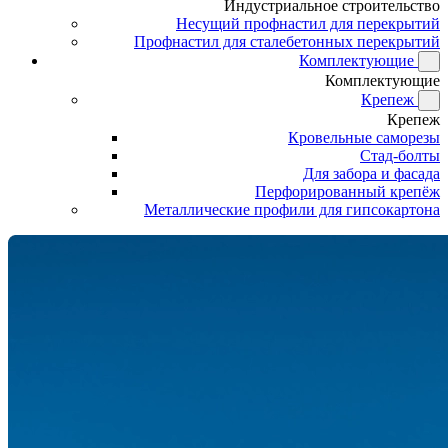
Индустриальное строительство
Несущий профнастил для перекрытий
Профнастил для сталебетонных перекрытий
Комплектующие
Комплектующие
Крепеж
Крепеж
Кровельные саморезы
Стад-болты
Для забора и фасада
Перфорированный крепёж
Металлические профили для гипсокартона