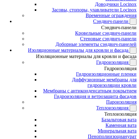
Доводчики Locinox
Засовы, стопоры, улавливатели Locinox
Временные ограждения
Сэндвич-панели
Сэндвич-панели
Кровельные сэндвич-панели
Стеновые сэндвич-панели
Доборные элементы сэндвич-панелей
Изоляционные материалы для кровли и фасада
Изоляционные материалы для кровли и фасада
Гидроизоляция
Гидроизоляция
Гидроизоляционные пленки
Диффузионные мембраны для
гидроизоляции кровли
Мембраны с антиконденсатным покрытием
Гидроизоляция и ветрозащита фасадов
Пароизоляция
Теплоизоляция
Теплоизоляция
Базальтовая вата
Каменная вата
Минеральная вата
Пенополиизоцианурат