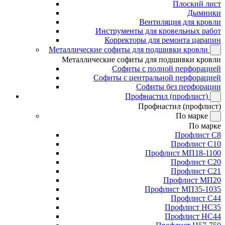
Плоский лист
Дымники
Вентиляция для кровли
Инструменты для кровельных работ
Корректоры для ремонта царапин
Металлические софиты для подшивки кровли
Металлические софиты для подшивки кровли
Софиты с полной перфорацией
Софиты с центральной перфорацией
Софиты без перфорации
Профнастил (профлист)
Профнастил (профлист)
По марке
По марке
Профлист С8
Профлист С10
Профлист МП18-1100
Профлист С20
Профлист С21
Профлист МП20
Профлист МП35-1035
Профлист С44
Профлист НС35
Профлист НС44