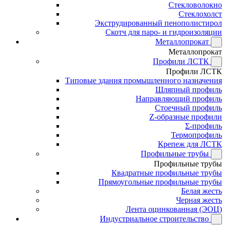
Стекловолокно
Стеклохолст
Экструдированный пенополистирол
Скотч для паро- и гидроизоляции
Металлопрокат
Металлопрокат
Профили ЛСТК
Профили ЛСТК
Типовые здания промышленного назначения
Шляпный профиль
Направляющий профиль
Стоечный профиль
Z-образные профили
Σ-профиль
Термопрофиль
Крепеж для ЛСТК
Профильные трубы
Профильные трубы
Квадратные профильные трубы
Прямоугольные профильные трубы
Белая жесть
Черная жесть
Лента оцинкованная (ЭОЦ)
Индустриальное строительство