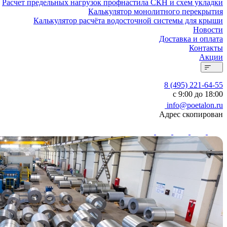
Расчет предельных нагрузок профнастила СКН и схем укладки
Калькулятор монолитного перекрытия
Калькулятор расчёта водосточной системы для крыши
Новости
Доставка и оплата
Контакты
Акции
8 (495) 221-64-55
с 9:00 до 18:00
info@poetalon.ru
Адрес скопирован