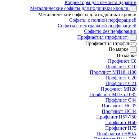
Корректоры для ремонта царапин
Металлические софиты для подшивки кровли
Металлические софиты для подшивки кровли
Софиты с полной перфорацией
Софиты с центральной перфорацией
Софиты без перфорации
Профнастил (профлист)
Профнастил (профлист)
По марке
По марке
Профлист С8
Профлист С10
Профлист МП18-1100
Профлист С20
Профлист С21
Профлист МП20
Профлист МП35-1035
Профлист С44
Профлист НС35
Профлист НС44
Профлист Н57-750
Профлист Н60
Профлист Н75
Профнастил Н80А