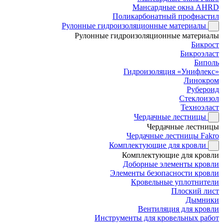
Мансардные окна AHRD
Поликарбонатный профнастил
Рулонные гидроизоляционные материалы
Рулонные гидроизоляционные материалы
Бикрост
Бикроэласт
Биполь
Гидроизоляция «Унифлекс»
Линокром
Рубероид
Стеклоизол
Техноэласт
Чердачные лестницы
Чердачные лестницы
Чердачные лестницы Fakro
Комплектующие для кровли
Комплектующие для кровли
Доборные элементы кровли
Элементы безопасности кровли
Кровельные уплотнители
Плоский лист
Дымники
Вентиляция для кровли
Инструменты для кровельных работ