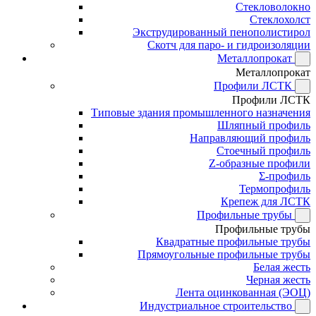
Стекловолокно
Стеклохолст
Экструдированный пенополистирол
Скотч для паро- и гидроизоляции
Металлопрокат
Металлопрокат
Профили ЛСТК
Профили ЛСТК
Типовые здания промышленного назначения
Шляпный профиль
Направляющий профиль
Стоечный профиль
Z-образные профили
Σ-профиль
Термопрофиль
Крепеж для ЛСТК
Профильные трубы
Профильные трубы
Квадратные профильные трубы
Прямоугольные профильные трубы
Белая жесть
Черная жесть
Лента оцинкованная (ЭОЦ)
Индустриальное строительство