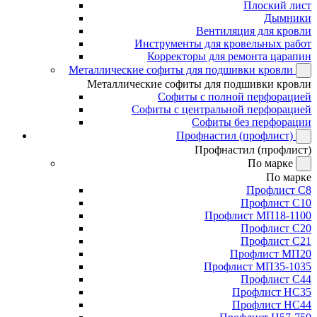
Плоский лист
Дымники
Вентиляция для кровли
Инструменты для кровельных работ
Корректоры для ремонта царапин
Металлические софиты для подшивки кровли
Металлические софиты для подшивки кровли
Софиты с полной перфорацией
Софиты с центральной перфорацией
Софиты без перфорации
Профнастил (профлист)
Профнастил (профлист)
По марке
По марке
Профлист С8
Профлист С10
Профлист МП18-1100
Профлист С20
Профлист С21
Профлист МП20
Профлист МП35-1035
Профлист С44
Профлист НС35
Профлист НС44