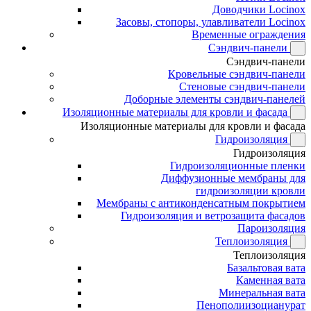
Доводчики Locinox
Засовы, стопоры, улавливатели Locinox
Временные ограждения
Сэндвич-панели
Сэндвич-панели
Кровельные сэндвич-панели
Стеновые сэндвич-панели
Доборные элементы сэндвич-панелей
Изоляционные материалы для кровли и фасада
Изоляционные материалы для кровли и фасада
Гидроизоляция
Гидроизоляция
Гидроизоляционные пленки
Диффузионные мембраны для
гидроизоляции кровли
Мембраны с антиконденсатным покрытием
Гидроизоляция и ветрозащита фасадов
Пароизоляция
Теплоизоляция
Теплоизоляция
Базальтовая вата
Каменная вата
Минеральная вата
Пенополиизоцианурат