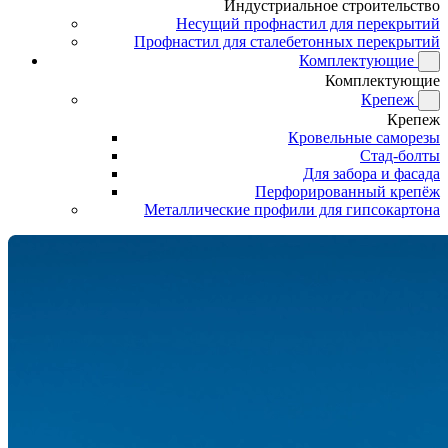
Индустриальное строительство
Несущий профнастил для перекрытий
Профнастил для сталебетонных перекрытий
Комплектующие
Комплектующие
Крепеж
Крепеж
Кровельные саморезы
Стад-болты
Для забора и фасада
Перфорированный крепёж
Металлические профили для гипсокартона