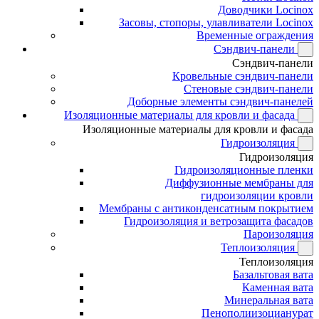
Доводчики Locinox
Засовы, стопоры, улавливатели Locinox
Временные ограждения
Сэндвич-панели
Сэндвич-панели
Кровельные сэндвич-панели
Стеновые сэндвич-панели
Доборные элементы сэндвич-панелей
Изоляционные материалы для кровли и фасада
Изоляционные материалы для кровли и фасада
Гидроизоляция
Гидроизоляция
Гидроизоляционные пленки
Диффузионные мембраны для
гидроизоляции кровли
Мембраны с антиконденсатным покрытием
Гидроизоляция и ветрозащита фасадов
Пароизоляция
Теплоизоляция
Теплоизоляция
Базальтовая вата
Каменная вата
Минеральная вата
Пенополиизоцианурат