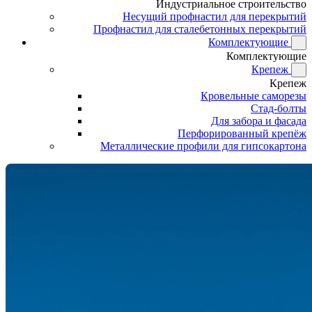
Индустриальное строительство
Несущий профнастил для перекрытий
Профнастил для сталебетонных перекрытий
Комплектующие
Комплектующие
Крепеж
Крепеж
Кровельные саморезы
Стад-болты
Для забора и фасада
Перфорированный крепёж
Металлические профили для гипсокартона