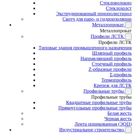
Стекловолокно
Стеклохолст
Экструдированный пенополистирол
Скотч для паро- и гидроизоляции
Металлопрокат
Металлопрокат
Профили ЛСТК
Профили ЛСТК
Типовые здания промышленного назначения
Шляпный профиль
Направляющий профиль
Стоечный профиль
Z-образные профили
Σ-профиль
Термопрофиль
Крепеж для ЛСТК
Профильные трубы
Профильные трубы
Квадратные профильные трубы
Прямоугольные профильные трубы
Белая жесть
Черная жесть
Лента оцинкованная (ЭОЦ)
Индустриальное строительство