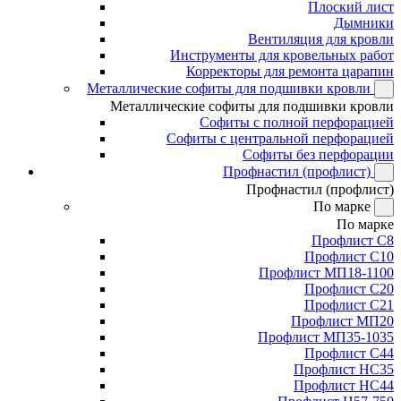
Плоский лист
Дымники
Вентиляция для кровли
Инструменты для кровельных работ
Корректоры для ремонта царапин
Металлические софиты для подшивки кровли
Металлические софиты для подшивки кровли
Софиты с полной перфорацией
Софиты с центральной перфорацией
Софиты без перфорации
Профнастил (профлист)
Профнастил (профлист)
По марке
По марке
Профлист С8
Профлист С10
Профлист МП18-1100
Профлист С20
Профлист С21
Профлист МП20
Профлист МП35-1035
Профлист С44
Профлист НС35
Профлист НС44