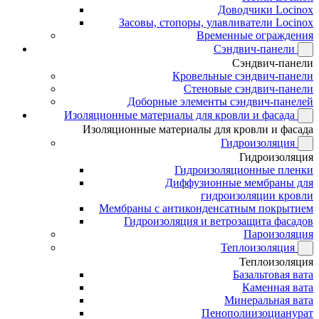
Доводчики Locinox
Засовы, стопоры, улавливатели Locinox
Временные ограждения
Сэндвич-панели
Сэндвич-панели
Кровельные сэндвич-панели
Стеновые сэндвич-панели
Доборные элементы сэндвич-панелей
Изоляционные материалы для кровли и фасада
Изоляционные материалы для кровли и фасада
Гидроизоляция
Гидроизоляция
Гидроизоляционные пленки
Диффузионные мембраны для
гидроизоляции кровли
Мембраны с антиконденсатным покрытием
Гидроизоляция и ветрозащита фасадов
Пароизоляция
Теплоизоляция
Теплоизоляция
Базальтовая вата
Каменная вата
Минеральная вата
Пенополиизоцианурат