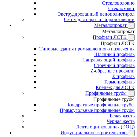
Стекловолокно
Стеклохолст
Экструдированный пенополистирол
Скотч для паро- и гидроизоляции
Металлопрокат
Металлопрокат
Профили ЛСТК
Профили ЛСТК
Типовые здания промышленного назначения
Шляпный профиль
Направляющий профиль
Стоечный профиль
Z-образные профили
Σ-профиль
Термопрофиль
Крепеж для ЛСТК
Профильные трубы
Профильные трубы
Квадратные профильные трубы
Прямоугольные профильные трубы
Белая жесть
Черная жесть
Лента оцинкованная (ЭОЦ)
Индустриальное строительство