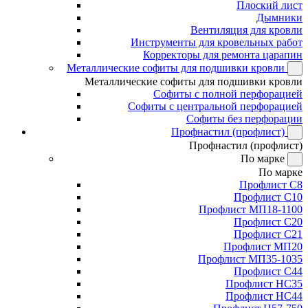
Плоский лист
Дымники
Вентиляция для кровли
Инструменты для кровельных работ
Корректоры для ремонта царапин
Металлические софиты для подшивки кровли
Металлические софиты для подшивки кровли
Софиты с полной перфорацией
Софиты с центральной перфорацией
Софиты без перфорации
Профнастил (профлист)
Профнастил (профлист)
По марке
По марке
Профлист С8
Профлист С10
Профлист МП18-1100
Профлист С20
Профлист С21
Профлист МП20
Профлист МП35-1035
Профлист С44
Профлист НС35
Профлист НС44