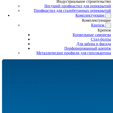
Индустриальное строительство
Несущий профнастил для перекрытий
Профнастил для сталебетонных перекрытий
Комплектующие
Комплектующие
Крепеж
Крепеж
Кровельные саморезы
Стад-болты
Для забора и фасада
Перфорированный крепёж
Металлические профили для гипсокартона