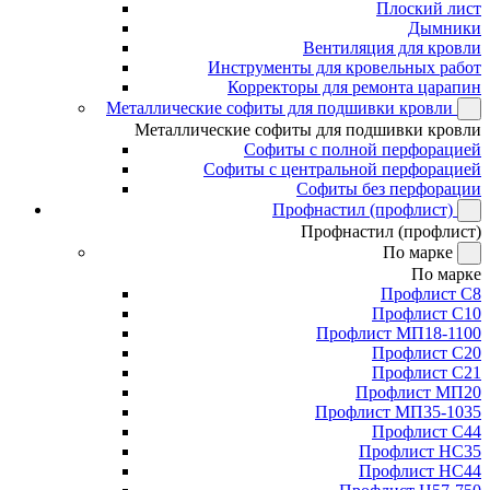
Плоский лист
Дымники
Вентиляция для кровли
Инструменты для кровельных работ
Корректоры для ремонта царапин
Металлические софиты для подшивки кровли
Металлические софиты для подшивки кровли
Софиты с полной перфорацией
Софиты с центральной перфорацией
Софиты без перфорации
Профнастил (профлист)
Профнастил (профлист)
По марке
По марке
Профлист С8
Профлист С10
Профлист МП18-1100
Профлист С20
Профлист С21
Профлист МП20
Профлист МП35-1035
Профлист С44
Профлист НС35
Профлист НС44