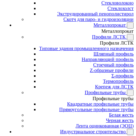
Стекловолокно
Стеклохолст
Экструдированный пенополистирол
Скотч для паро- и гидроизоляции
Металлопрокат
Металлопрокат
Профили ЛСТК
Профили ЛСТК
Типовые здания промышленного назначения
Шляпный профиль
Направляющий профиль
Стоечный профиль
Z-образные профили
Σ-профиль
Термопрофиль
Крепеж для ЛСТК
Профильные трубы
Профильные трубы
Квадратные профильные трубы
Прямоугольные профильные трубы
Белая жесть
Черная жесть
Лента оцинкованная (ЭОЦ)
Индустриальное строительство