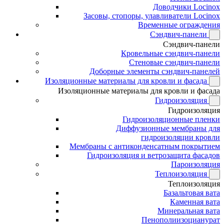
Доводчики Locinox
Засовы, стопоры, улавливатели Locinox
Временные ограждения
Сэндвич-панели
Сэндвич-панели
Кровельные сэндвич-панели
Стеновые сэндвич-панели
Доборные элементы сэндвич-панелей
Изоляционные материалы для кровли и фасада
Изоляционные материалы для кровли и фасада
Гидроизоляция
Гидроизоляция
Гидроизоляционные пленки
Диффузионные мембраны для
гидроизоляции кровли
Мембраны с антиконденсатным покрытием
Гидроизоляция и ветрозащита фасадов
Пароизоляция
Теплоизоляция
Теплоизоляция
Базальтовая вата
Каменная вата
Минеральная вата
Пенополиизоцианурат