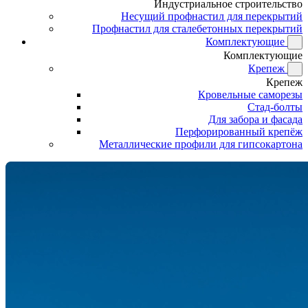
Индустриальное строительство
Несущий профнастил для перекрытий
Профнастил для сталебетонных перекрытий
Комплектующие
Комплектующие
Крепеж
Крепеж
Кровельные саморезы
Стад-болты
Для забора и фасада
Перфорированный крепёж
Металлические профили для гипсокартона