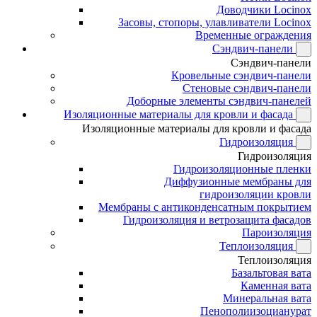
Доводчики Locinox
Засовы, стопоры, улавливатели Locinox
Временные ограждения
Сэндвич-панели
Сэндвич-панели
Кровельные сэндвич-панели
Стеновые сэндвич-панели
Доборные элементы сэндвич-панелей
Изоляционные материалы для кровли и фасада
Изоляционные материалы для кровли и фасада
Гидроизоляция
Гидроизоляция
Гидроизоляционные пленки
Диффузионные мембраны для
гидроизоляции кровли
Мембраны с антиконденсатным покрытием
Гидроизоляция и ветрозащита фасадов
Пароизоляция
Теплоизоляция
Теплоизоляция
Базальтовая вата
Каменная вата
Минеральная вата
Пенополиизоцианурат