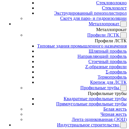
Стекловолокно
Стеклохолст
Экструдированный пенополистирол
Скотч для паро- и гидроизоляции
Металлопрокат
Металлопрокат
Профили ЛСТК
Профили ЛСТК
Типовые здания промышленного назначения
Шляпный профиль
Направляющий профиль
Стоечный профиль
Z-образные профили
Σ-профиль
Термопрофиль
Крепеж для ЛСТК
Профильные трубы
Профильные трубы
Квадратные профильные трубы
Прямоугольные профильные трубы
Белая жесть
Черная жесть
Лента оцинкованная (ЭОЦ)
Индустриальное строительство