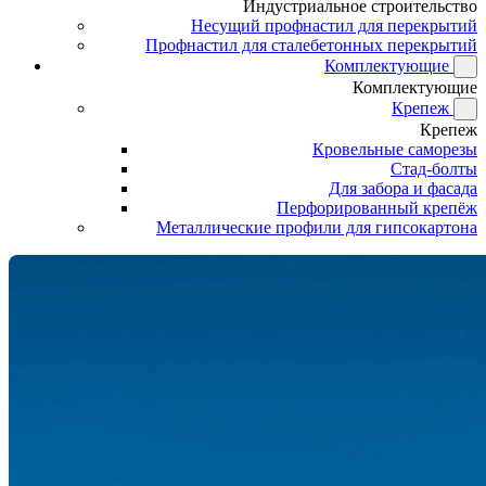
Индустриальное строительство
Несущий профнастил для перекрытий
Профнастил для сталебетонных перекрытий
Комплектующие
Комплектующие
Крепеж
Крепеж
Кровельные саморезы
Стад-болты
Для забора и фасада
Перфорированный крепёж
Металлические профили для гипсокартона