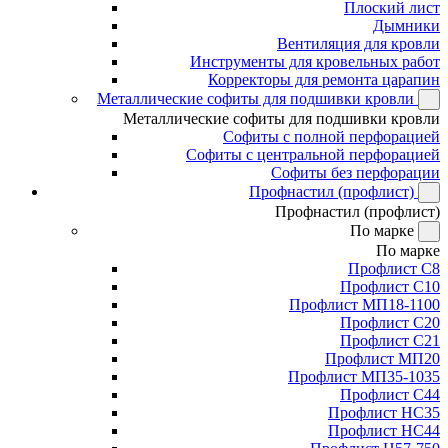
Плоский лист
Дымники
Вентиляция для кровли
Инструменты для кровельных работ
Корректоры для ремонта царапин
Металлические софиты для подшивки кровли
Металлические софиты для подшивки кровли
Софиты с полной перфорацией
Софиты с центральной перфорацией
Софиты без перфорации
Профнастил (профлист)
Профнастил (профлист)
По марке
По марке
Профлист С8
Профлист С10
Профлист МП18-1100
Профлист С20
Профлист С21
Профлист МП20
Профлист МП35-1035
Профлист С44
Профлист НС35
Профлист НС44