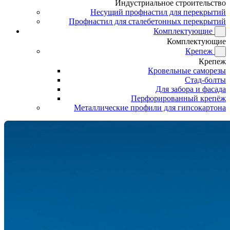
Индустриальное строительство
Несущий профнастил для перекрытий
Профнастил для сталебетонных перекрытий
Комплектующие
Комплектующие
Крепеж
Крепеж
Кровельные саморезы
Стад-болты
Для забора и фасада
Перфорированный крепёж
Металлические профили для гипсокартона