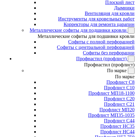
Плоский лист
Дымники
Вентиляция для кровли
Инструменты для кровельных работ
Корректоры для ремонта царапин
Металлические софиты для подшивки кровли
Металлические софиты для подшивки кровли
Софиты с полной перфорацией
Софиты с центральной перфорацией
Софиты без перфорации
Профнастил (профлист)
Профнастил (профлист)
По марке
По марке
Профлист С8
Профлист С10
Профлист МП18-1100
Профлист С20
Профлист С21
Профлист МП20
Профлист МП35-1035
Профлист С44
Профлист НС35
Профлист НС44