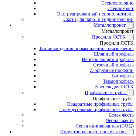
Стекловолокно
Стеклохолст
Экструдированный пенополистирол
Скотч для паро- и гидроизоляции
Металлопрокат
Металлопрокат
Профили ЛСТК
Профили ЛСТК
Типовые здания промышленного назначения
Шляпный профиль
Направляющий профиль
Стоечный профиль
Z-образные профили
Σ-профиль
Термопрофиль
Крепеж для ЛСТК
Профильные трубы
Профильные трубы
Квадратные профильные трубы
Прямоугольные профильные трубы
Белая жесть
Черная жесть
Лента оцинкованная (ЭОЦ)
Индустриальное строительство