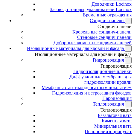
Доводчики Locinox
Засовы, стопоры, улавливатели Locinox
Временные ограждения
Сэндвич-панели
Сэндвич-панели
Кровельные сэндвич-панели
Стеновые сэндвич-панели
Доборные элементы сэндвич-панелей
Изоляционные материалы для кровли и фасада
Изоляционные материалы для кровли и фасада
Гидроизоляция
Гидроизоляция
Гидроизоляционные пленки
Диффузионные мембраны для
гидроизоляции кровли
Мембраны с антиконденсатным покрытием
Гидроизоляция и ветрозащита фасадов
Пароизоляция
Теплоизоляция
Теплоизоляция
Базальтовая вата
Каменная вата
Минеральная вата
Пенополиизоцианурат